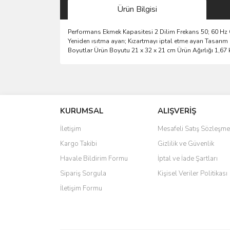
Ürün Bilgisi
Performans Ekmek Kapasitesi 2 Dilim Frekans 50; 60 Hz Ge
Yeniden ısıtma ayarı; Kızartmayı iptal etme ayarı Tasarım 
Boyutlar Ürün Boyutu 21 x 32 x 21 cm Ürün Ağırlığı 1,67 
Bu ürünün fiyat bilgisi, resim, ürün açıklamalarında 
Görüş ve önerileriniz için teşekkür ederiz.
KURUMSAL
ALIŞVERİŞ
Ürün resmi kalitesiz, bozuk veya görüntülenemiyo
Ürün açıklamasında eksik bilgiler bulunuyor.
İletişim
Mesafeli Satış Sözleşme
Ürün bilgilerinde hatalar bulunuyor.
Kargo Takibi
Gizlilik ve Güvenlik
Ürün fiyatı diğer sitelerden daha pahalı.
Havale Bildirim Formu
İptal ve İade Şartları
Bu ürüne benzer farklı alternatifler olmalı.
Sipariş Sorgula
Kişisel Veriler Politikası
İletişim Formu