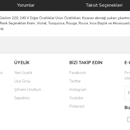
Yorumlar
Taksit Seçenekleri
rilim 220; 240 V Diğer Özellikler Ürün Özellikleri; Kızaran ekmeği yukarı çıkart
Renk Seçenekleri Krem, Violet, Turquoise, Rouge, Rosie, Inox Başlık ve Aksesuarlar 
kg;
ve diğer konularda yetersiz gördüğünüz noktaları öneri formunu kullanarak taraf
Bu ürüne ilk yorumu siz yapın!
ÜYELİK
BİZİ TAKİP EDİN
E-
r.
Yorum Yaz
si
Yeni Üyelik
Facebook
Fır
ist
Üye Girişi
Twitter
Şifremi Unuttum
Instagram
Sepetiniz
Youtube
Pinterest
Bi