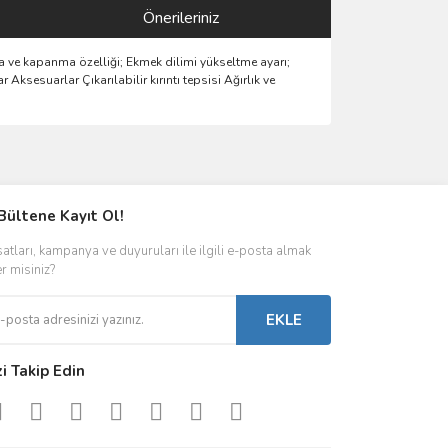
Önerileriniz
ma ve kapanma özelliği; Ekmek dilimi yükseltme ayarı;
Aksesuarlar Çıkarılabilir kırıntı tepsisi Ağırlık ve
ımıza iletebilirsiniz.
Bültene Kayıt Ol!
satları, kampanya ve duyuruları ile ilgili e-posta almak
er misiniz?
EKLE
zi Takip Edin