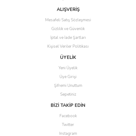
Bu ürüne benzer farklı alternatifler olmalı.
ALIŞVERİŞ
Mesafeli Satış Sözleşmesi
Gizlilik ve Güvenlik
İptal ve İade Şartları
Kişisel Veriler Politikası
Gönder
ÜYELİK
Yeni Üyelik
Üye Girişi
Şifremi Unuttum
Sepetiniz
BİZİ TAKİP EDİN
Facebook
Twitter
Instagram