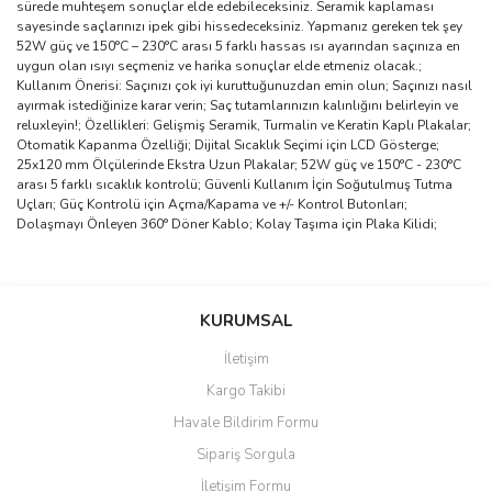
sürede muhteşem sonuçlar elde edebileceksiniz. Seramik kaplaması
sayesinde saçlarınızı ipek gibi hissedeceksiniz. Yapmanız gereken tek şey
52W güç ve 150°C – 230°C arası 5 farklı hassas ısı ayarından saçınıza en
uygun olan ısıyı seçmeniz ve harika sonuçlar elde etmeniz olacak.;
Kullanım Önerisi: Saçınızı çok iyi kuruttuğunuzdan emin olun; Saçınızı nasıl
ayırmak istediğinize karar verin; Saç tutamlarınızın kalınlığını belirleyin ve
reluxleyin!; Özellikleri: Gelişmiş Seramik, Turmalin ve Keratin Kaplı Plakalar;
Otomatik Kapanma Özelliği; Dijital Sıcaklık Seçimi için LCD Gösterge;
25x120 mm Ölçülerinde Ekstra Uzun Plakalar; 52W güç ve 150°C - 230°C
arası 5 farklı sıcaklık kontrolü; Güvenli Kullanım İçin Soğutulmuş Tutma
Uçları; Güç Kontrolü için Açma/Kapama ve +/- Kontrol Butonları;
Dolaşmayı Önleyen 360° Döner Kablo; Kolay Taşıma için Plaka Kilidi;
Bu ürünün fiyat bilgisi, resim, ürün açıklamalarında ve diğer
konularda yetersiz gördüğünüz noktaları öneri formunu kullanarak
Bu ürüne ilk yorumu siz yapın!
KURUMSAL
tarafımıza iletebilirsiniz.
Görüş ve önerileriniz için teşekkür ederiz.
İletişim
Yorum Yaz
Kargo Takibi
Ürün resmi kalitesiz, bozuk veya görüntülenemiyor.
Havale Bildirim Formu
Ürün açıklamasında eksik bilgiler bulunuyor.
Sipariş Sorgula
Ürün bilgilerinde hatalar bulunuyor.
İletişim Formu
Ürün fiyatı diğer sitelerden daha pahalı.