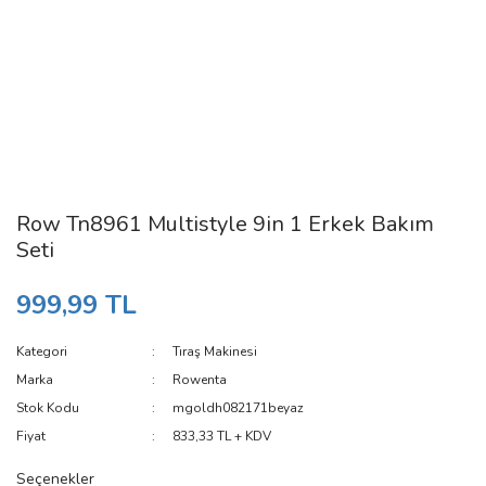
Row Tn8961 Multistyle 9in 1 Erkek Bakım
Seti
999,99 TL
Kategori
Tıraş Makinesi
Marka
Rowenta
Stok Kodu
mgoldh082171beyaz
Fiyat
833,33 TL + KDV
Seçenekler