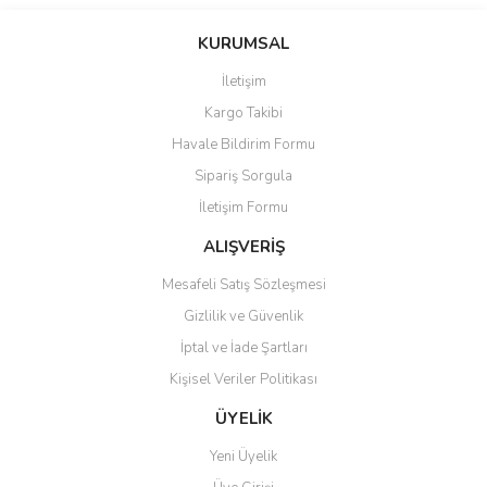
Bu ürünün fiyat bilgisi, resim, ürün açıklamalarında ve diğer
konularda yetersiz gördüğünüz noktaları öneri formunu kullanarak
Bu ürüne ilk yorumu siz yapın!
KURUMSAL
tarafımıza iletebilirsiniz.
Görüş ve önerileriniz için teşekkür ederiz.
İletişim
Yorum Yaz
Kargo Takibi
Ürün resmi kalitesiz, bozuk veya görüntülenemiyor.
Havale Bildirim Formu
Ürün açıklamasında eksik bilgiler bulunuyor.
Sipariş Sorgula
Ürün bilgilerinde hatalar bulunuyor.
İletişim Formu
Ürün fiyatı diğer sitelerden daha pahalı.
Bu ürüne benzer farklı alternatifler olmalı.
ALIŞVERİŞ
Mesafeli Satış Sözleşmesi
Gizlilik ve Güvenlik
İptal ve İade Şartları
Kişisel Veriler Politikası
Gönder
ÜYELİK
Yeni Üyelik