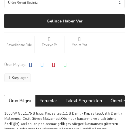
Gelince Haber Ver
Tavsiye Et
Yorum Yaz
Ürün Paylaş :
Karşılaştır
Ürün Bilgisi
Yorumlar
Taksit Seçenekleri
Önerilerin
1600 W Güç;1.75 lt Isıtıcı Kapasitesi;1.1 lt Demlik Kapasitesi;Çelik Demlik
Malzemesi;Çelik Gövde Malzemesi;Otomatik kapanma ve sıcak tutma
özelliği;Çıkarılabilen paslanmaz çelik çay süzgeci;Kaynamayı gösteren