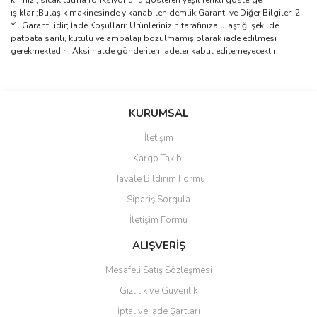
kırmızı, sıcak tutma fonksiyonunu gösteren yeşil renkli gösterge
ışıkları;Bulaşık makinesinde yıkanabilen demlik;Garanti ve Diğer Bilgiler: 2
Yıl Garantilidir; İade Koşulları: Ürünlerinizin tarafınıza ulaştığı şekilde
patpata sarılı, kutulu ve ambalajı bozulmamış olarak iade edilmesi
gerekmektedir.; Aksi halde gönderilen iadeler kabul edilemeyecektir.
Bu ürünün fiyat bilgisi, resim, ürün açıklamalarında ve diğer
konularda yetersiz gördüğünüz noktaları öneri formunu kullanarak
Bu ürüne ilk yorumu siz yapın!
KURUMSAL
tarafımıza iletebilirsiniz.
Görüş ve önerileriniz için teşekkür ederiz.
İletişim
Yorum Yaz
Kargo Takibi
Ürün resmi kalitesiz, bozuk veya görüntülenemiyor.
Havale Bildirim Formu
Ürün açıklamasında eksik bilgiler bulunuyor.
Sipariş Sorgula
Ürün bilgilerinde hatalar bulunuyor.
İletişim Formu
Ürün fiyatı diğer sitelerden daha pahalı.
Bu ürüne benzer farklı alternatifler olmalı.
ALIŞVERİŞ
Mesafeli Satış Sözleşmesi
Gizlilik ve Güvenlik
İptal ve İade Şartları