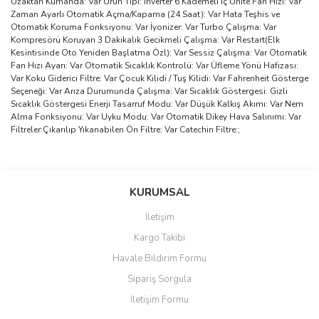
Uzaktan Kumanda: Var Ürün Tipi: Inverter 6 Kademeli İç Ünite Fan Hızı: Var
Zaman Ayarlı Otomatik Açma/Kapama (24 Saat): Var Hata Teşhis ve
Otomatik Koruma Fonksiyonu: Var İyonizer: Var Turbo Çalışma: Var
Kompresörü Koruyan 3 Dakikalık Gecikmeli Çalışma: Var Restart(Elk
Kesintisinde Oto Yeniden Başlatma Özl): Var Sessiz Çalışma: Var Otomatik
Fan Hızı Ayarı: Var Otomatik Sıcaklık Kontrolü: Var Üfleme Yönü Hafızası:
Var Koku Giderici Filtre: Var Çocuk Kilidi / Tuş Kilidi: Var Fahrenheit Gösterge
Seçeneği: Var Arıza Durumunda Çalışma: Var Sıcaklık Göstergesi: Gizli
Sıcaklık Göstergesi Enerji Tasarruf Modu: Var Düşük Kalkış Akımı: Var Nem
Alma Fonksiyonu: Var Uyku Modu: Var Otomatik Dikey Hava Salınımı: Var
Filtreler:Çıkarılıp Yıkanabilen Ön Filtre: Var Catechin Filtre:;
Bu ürünün fiyat bilgisi, resim, ürün açıklamalarında ve diğer
konularda yetersiz gördüğünüz noktaları öneri formunu kullanarak
Bu ürüne ilk yorumu siz yapın!
KURUMSAL
tarafımıza iletebilirsiniz.
Görüş ve önerileriniz için teşekkür ederiz.
İletişim
Yorum Yaz
Kargo Takibi
Ürün resmi kalitesiz, bozuk veya görüntülenemiyor.
Havale Bildirim Formu
Ürün açıklamasında eksik bilgiler bulunuyor.
Sipariş Sorgula
Ürün bilgilerinde hatalar bulunuyor.
İletişim Formu
Ürün fiyatı diğer sitelerden daha pahalı.