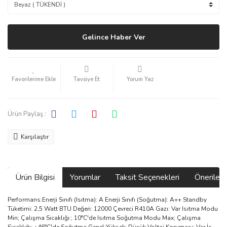
Gelince Haber Ver
Tavsiye Et
Yorum Yaz
Ürün Paylaş :
Karşılaştır
Ürün Bilgisi
Yorumlar
Taksit Seçenekleri
Önerilerin
Performans:Enerji Sınıfı (Isıtma): A Enerji Sınıfı (Soğutma): A++ Standby
Tüketimi: 2,5 Watt BTU Değeri: 12000 Çevreci R410A Gazı: Var Isıtma Modu
Min; Çalışma Sıcaklığı:; 10°C'de Isıtma Soğutma Modu Max; Çalışma