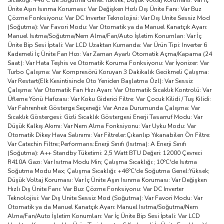
Sıcaklığı: +46°C'de Soğutma Genel:Yüksek; Düşük Voltaj Koruması: Var İç
Ünite Aşırı Isınma Koruması: Var Değişken Hızlı Dış Ünite Fanı: Var Buz
Çözme Fonksiyonu: Var DC Inverter Teknolojisi: Var Dış Unite Sessiz Mod
(Soğutma): Var Favori Modu: Var Otomatik ya da Manuel Kanatçık Ayarı:
Manuel Isıtma/Soğutma/Nem Alma/Fan/Auto İşletim Konumları: Var İç
Ünite Bip Sesi İptali: Var LCD Uzaktan Kumanda: Var Ürün Tipi: Inverter 6
Kademeli İç Ünite Fan Hızı: Var Zaman Ayarlı Otomatik Açma/Kapama (24
Saat): Var Hata Teşhis ve Otomatik Koruma Fonksiyonu: Var İyonizer: Var
Turbo Çalışma: Var Kompresörü Koruyan 3 Dakikalık Gecikmeli Çalışma:
Var Restart(Elk Kesintisinde Oto Yeniden Başlatma Özl): Var Sessiz
Çalışma: Var Otomatik Fan Hızı Ayarı: Var Otomatik Sıcaklık Kontrolü: Var
Üfleme Yönü Hafızası: Var Koku Giderici Filtre: Var Çocuk Kilidi / Tuş Kilidi:
Var Fahrenheit Gösterge Seçeneği: Var Arıza Durumunda Çalışma: Var
Sıcaklık Göstergesi: Gizli Sıcaklık Göstergesi Enerji Tasarruf Modu: Var
Düşük Kalkış Akımı: Var Nem Alma Fonksiyonu: Var Uyku Modu: Var
Otomatik Dikey Hava Salınımı: Var Filtreler:Çıkarılıp Yıkanabilen Ön Filtre:
Var Catechin Filtre:;Performans:Enerji Sınıfı (Isıtma): A Enerji Sınıfı
(Soğutma): A++ Standby Tüketimi: 2,5 Watt BTU Değeri: 12000 Çevreci
R410A Gazı: Var Isıtma Modu Min; Çalışma Sıcaklığı:; 10°C'de Isıtma
Soğutma Modu Max; Çalışma Sıcaklığı: +46°C'de Soğutma Genel:Yüksek;
Düşük Voltaj Koruması: Var İç Ünite Aşırı Isınma Koruması: Var Değişken
Hızlı Dış Ünite Fanı: Var Buz Çözme Fonksiyonu: Var DC Inverter
Teknolojisi: Var Dış Unite Sessiz Mod (Soğutma): Var Favori Modu: Var
Otomatik ya da Manuel Kanatçık Ayarı: Manuel Isıtma/Soğutma/Nem
Alma/Fan/Auto İşletim Konumları: Var İç Ünite Bip Sesi İptali: Var LCD