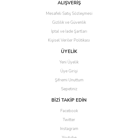
Bu ürüne benzer farklı alternatifler olmalı.
ALIŞVERİŞ
Mesafeli Satış Sözleşmesi
Gizlilik ve Güvenlik
İptal ve İade Şartları
Kişisel Veriler Politikası
Gönder
ÜYELİK
Yeni Üyelik
Üye Girişi
Şifremi Unuttum
Sepetiniz
BİZİ TAKİP EDİN
Facebook
Twitter
Instagram
Youtube