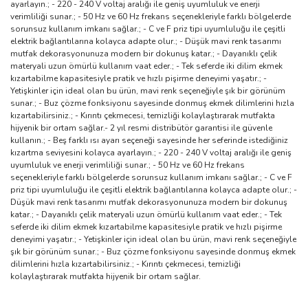
ayarlayın.; - 220 - 240 V voltaj aralığı ile geniş uyumluluk ve enerji
verimliliği sunar.; - 50 Hz ve 60 Hz frekans seçenekleriyle farklı bölgelerde
sorunsuz kullanım imkanı sağlar.; - C ve F priz tipi uyumluluğu ile çeşitli
elektrik bağlantılarına kolayca adapte olur.; - Düşük mavi renk tasarımı
mutfak dekorasyonunuza modern bir dokunuş katar.; - Dayanıklı çelik
materyali uzun ömürlü kullanım vaat eder.; - Tek seferde iki dilim ekmek
kızartabilme kapasitesiyle pratik ve hızlı pişirme deneyimi yaşatır.; -
Yetişkinler için ideal olan bu ürün, mavi renk seçeneğiyle şık bir görünüm
sunar.; - Buz çözme fonksiyonu sayesinde donmuş ekmek dilimlerini hızla
kızartabilirsiniz.; - Kırıntı çekmecesi, temizliği kolaylaştırarak mutfakta
hijyenik bir ortam sağlar.- 2 yıl resmi distribütör garantisi ile güvenle
kullanın.; - Beş farklı ısı ayarı seçeneği sayesinde her seferinde istediğiniz
kızartma seviyesini kolayca ayarlayın.; - 220 - 240 V voltaj aralığı ile geniş
uyumluluk ve enerji verimliliği sunar.; - 50 Hz ve 60 Hz frekans
seçenekleriyle farklı bölgelerde sorunsuz kullanım imkanı sağlar.; - C ve F
priz tipi uyumluluğu ile çeşitli elektrik bağlantılarına kolayca adapte olur.; -
Düşük mavi renk tasarımı mutfak dekorasyonunuza modern bir dokunuş
katar.; - Dayanıklı çelik materyali uzun ömürlü kullanım vaat eder.; - Tek
seferde iki dilim ekmek kızartabilme kapasitesiyle pratik ve hızlı pişirme
deneyimi yaşatır.; - Yetişkinler için ideal olan bu ürün, mavi renk seçeneğiyle
şık bir görünüm sunar.; - Buz çözme fonksiyonu sayesinde donmuş ekmek
dilimlerini hızla kızartabilirsiniz.; - Kırıntı çekmecesi, temizliği
kolaylaştırarak mutfakta hijyenik bir ortam sağlar.