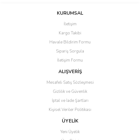
Bu ürünün fiyat bilgisi, resim, ürün açıklamalarında ve diğer
konularda yetersiz gördüğünüz noktaları öneri formunu kullanarak
Bu ürüne ilk yorumu siz yapın!
KURUMSAL
tarafımıza iletebilirsiniz.
Görüş ve önerileriniz için teşekkür ederiz.
İletişim
Yorum Yaz
Kargo Takibi
Ürün resmi kalitesiz, bozuk veya görüntülenemiyor.
Havale Bildirim Formu
Ürün açıklamasında eksik bilgiler bulunuyor.
Sipariş Sorgula
Ürün bilgilerinde hatalar bulunuyor.
İletişim Formu
Ürün fiyatı diğer sitelerden daha pahalı.
Bu ürüne benzer farklı alternatifler olmalı.
ALIŞVERİŞ
Mesafeli Satış Sözleşmesi
Gizlilik ve Güvenlik
İptal ve İade Şartları
Kişisel Veriler Politikası
Gönder
ÜYELİK
Yeni Üyelik