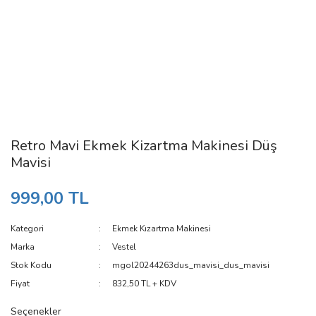
Retro Mavi Ekmek Kizartma Makinesi Düş
Mavisi
999,00 TL
Kategori
Ekmek Kızartma Makinesi
Marka
Vestel
Stok Kodu
mgol20244263dus_mavisi_dus_mavisi
Fiyat
832,50 TL + KDV
Seçenekler