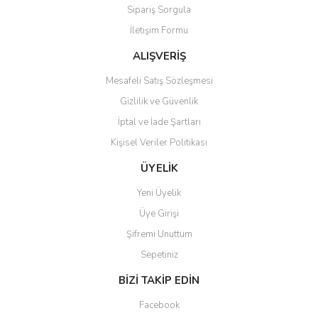
Sipariş Sorgula
Ürün bilgilerinde hatalar bulunuyor.
İletişim Formu
Ürün fiyatı diğer sitelerden daha pahalı.
Bu ürüne benzer farklı alternatifler olmalı.
ALIŞVERİŞ
Mesafeli Satış Sözleşmesi
Gizlilik ve Güvenlik
İptal ve İade Şartları
Kişisel Veriler Politikası
Gönder
ÜYELİK
Yeni Üyelik
Üye Girişi
Şifremi Unuttum
Sepetiniz
BİZİ TAKİP EDİN
Facebook