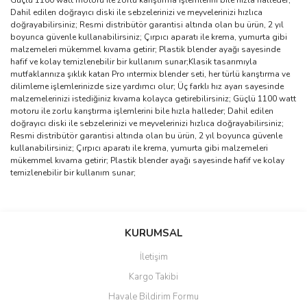
Güçlü 1100 watt motoru ile zorlu karıştırma işlemlerini bile hızla halleder;
Dahil edilen doğrayıcı diski ile sebzelerinizi ve meyvelerinizi hızlıca
doğrayabilirsiniz; Resmi distribütör garantisi altında olan bu ürün, 2 yıl
boyunca güvenle kullanabilirsiniz; Çırpıcı aparatı ile krema, yumurta gibi
malzemeleri mükemmel kıvama getirir; Plastik blender ayağı sayesinde
hafif ve kolay temizlenebilir bir kullanım sunar;Klasik tasarımıyla
mutfaklarınıza şıklık katan Pro ıntermix blender seti, her türlü karıştırma ve
dilimleme işlemlerinizde size yardımcı olur; Üç farklı hız ayarı sayesinde
malzemelerinizi istediğiniz kıvama kolayca getirebilirsiniz; Güçlü 1100 watt
motoru ile zorlu karıştırma işlemlerini bile hızla halleder; Dahil edilen
doğrayıcı diski ile sebzelerinizi ve meyvelerinizi hızlıca doğrayabilirsiniz;
Resmi distribütör garantisi altında olan bu ürün, 2 yıl boyunca güvenle
kullanabilirsiniz; Çırpıcı aparatı ile krema, yumurta gibi malzemeleri
mükemmel kıvama getirir; Plastik blender ayağı sayesinde hafif ve kolay
temizlenebilir bir kullanım sunar;
Bu ürünün fiyat bilgisi, resim, ürün açıklamalarında ve diğer
konularda yetersiz gördüğünüz noktaları öneri formunu kullanarak
Bu ürüne ilk yorumu siz yapın!
KURUMSAL
tarafımıza iletebilirsiniz.
Görüş ve önerileriniz için teşekkür ederiz.
İletişim
Yorum Yaz
Kargo Takibi
Ürün resmi kalitesiz, bozuk veya görüntülenemiyor.
Havale Bildirim Formu
Ürün açıklamasında eksik bilgiler bulunuyor.