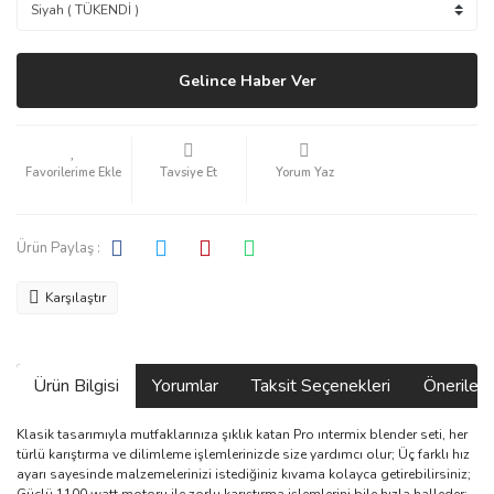
Gelince Haber Ver
Tavsiye Et
Yorum Yaz
Ürün Paylaş :
Karşılaştır
Ürün Bilgisi
Yorumlar
Taksit Seçenekleri
Önerilerin
Klasik tasarımıyla mutfaklarınıza şıklık katan Pro ıntermix blender seti, her
türlü karıştırma ve dilimleme işlemlerinizde size yardımcı olur; Üç farklı hız
ayarı sayesinde malzemelerinizi istediğiniz kıvama kolayca getirebilirsiniz;