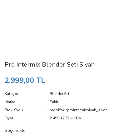
Pro Intermix Blender Seti Siyah
2.999,00 TL
Kategori
Blender Seti
Marka
Fakir
Stok Kodu
mgolfakirprointermixsiyah_siyah
Fiyat
2.499,17 TL + KDV
Seçenekler