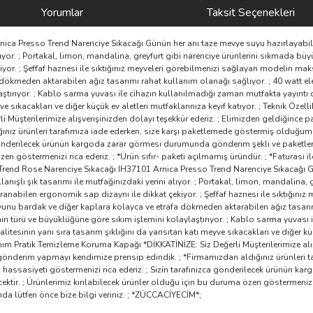
Yorumlar
Taksit Seçenekleri
nica Presso Trend Narenciye Sıkacağı Günün her anı taze mevye suyu hazırlayabi
 alıyor. ; Portakal, limon, mandalina, greyfurt gibi narenciye ürünlerini sıkmada 
iyor. ; Şeffaf haznesi ile sıktığınız meyveleri görebilmenizi sağlayan modelin mak
ökmeden aktarabilen ağız tasarımı rahat kullanım olanağı sağlıyor. ; 40 watt elek
ştırıyor. ; Kablo sarma yuvası ile cihazın kullanılmadığı zaman mutfakta yayıntı
eyve sıkacakları ve diğer küçük ev aletleri mutfaklarınıza keyif katıyor. ; Teknik Ö
i Müşterilerimize alışverişinizden dolayı teşekkür ederiz. ; Elimizden geldiğin
ınız ürünleri tarafımıza iade ederken, size karşı paketlemede göstermiş olduğumu
 gönderilecek ürünün kargoda zarar görmesi durumunda gönderim şekli ve paketleme f
n göstermenizi rica ederiz. ; *Ürün sıfır- paketi açılmamış üründür. ; *Faturası ile
 Trend Rose Narenciye Sıkacağı IH37101 Arnica Presso Trend Narenciye Sıkacağı 
nışlı şık tasarımı ile mutfağınızdaki yerini alıyor. ; Portakal, limon, mandalina,
ranabilen ergonomik sap dizaynı ile dikkat çekiyor. ; Şeffaf haznesi ile sıktığı
yunu bardak ve diğer kaplara kolayca ve etrafa dökmeden aktarabilen ağız tasarımı
in türü ve büyüklüğüne göre sıkım işlemini kolaylaştırıyor. ; Kablo sarma yuvası 
esinin yanı sıra tasarım şıklığını da yansıtan katı meyve sıkacakları ve diğer küçük
m Pratik Temizleme Koruma Kapağı *DİKKATİNİZE: Siz Değerli Müşterilerimize alışv
nderim yapmayı kendimize prensip edindik. ; *Firmamızdan aldığınız ürünleri ta
 hassasiyeti göstermenizi rica ederiz. ; Sizin tarafınızca gönderilecek ürünün 
ektir. ; Ürünlerimiz kırılabilecek ürünler olduğu için bu duruma özen göstermenizi r
runda lütfen önce bize bilgi veriniz. ; *ZÜCCACİYECİM*;