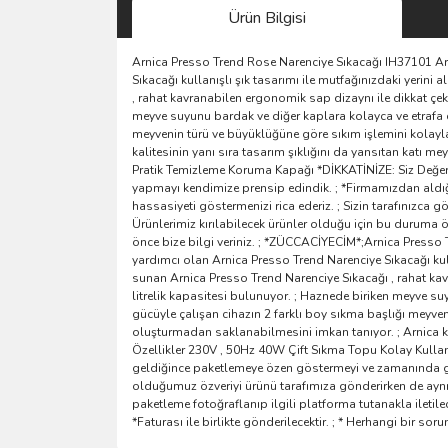
Ürün Bilgisi
Arnica Presso Trend Rose Narenciye Sıkacağı IH37101 Ar
Sıkacağı kullanışlı şık tasarımı ile mutfağınızdaki yerini
, rahat kavranabilen ergonomik sap dizaynı ile dikkat çek
meyve suyunu bardak ve diğer kaplara kolayca ve etrafa d
meyvenin türü ve büyüklüğüne göre sıkım işlemini kolayla
kalitesinin yanı sıra tasarım şıklığını da yansıtan katı m
Pratik Temizleme Koruma Kapağı *DİKKATİNİZE: Siz Değerl
yapmayı kendimize prensip edindik. ; *Firmamızdan aldığ
hassasiyeti göstermenizi rica ederiz. ; Sizin tarafınızca
Ürünlerimiz kırılabilecek ürünler olduğu için bu duruma öze
önce bize bilgi veriniz. ; *ZÜCCACİYECİM*;Arnica Presso
yardımcı olan Arnica Presso Trend Narenciye Sıkacağı kulla
sunan Arnica Presso Trend Narenciye Sıkacağı , rahat kav
litrelik kapasitesi bulunuyor. ; Haznede biriken meyve su
gücüyle çalışan cihazın 2 farklı boy sıkma başlığı meyven
oluşturmadan saklanabilmesini imkan tanıyor. ; Arnica kalit
Özellikler 230V , 50Hz 40W Çift Sıkma Topu Kolay Kullanı
geldiğince paketlemeye özen göstermeyi ve zamanında gö
olduğumuz özveriyi ürünü tarafımıza gönderirken de aynı
paketleme fotoğraflanıp ilgili platforma tutanakla iletilec
*Faturası ile birlikte gönderilecektir. ; * Herhangi bir so