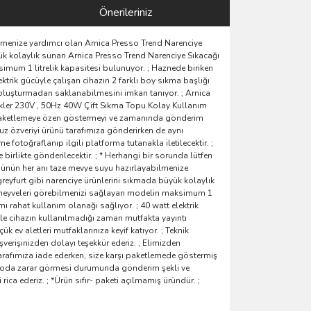
Önerileriniz
lmenize yardımcı olan Arnica Presso Trend Narenciye
büyük kolaylık sunan Arnica Presso Trend Narenciye Sıkacağı
simum 1 litrelik kapasitesi bulunuyor. ; Haznede biriken
trik gücüyle çalışan cihazın 2 farklı boy sıkma başlığı
 oluşturmadan saklanabilmesini imkan tanıyor. ; Arnica
zellikler 230V , 50Hz 40W Çift Sıkma Topu Kolay Kullanım
ce paketlemeye özen göstermeyi ve zamanında gönderim
z özveriyi ürünü tarafımıza gönderirken de aynı
otoğraflanıp ilgili platforma tutanakla iletilecektir. ;
 birlikte gönderilecektir. ; * Herhangi bir sorunda lütfen
Günün her anı taze mevye suyu hazırlayabilmenize
 greyfurt gibi narenciye ürünlerini sıkmada büyük kolaylık
nız meyveleri görebilmenizi sağlayan modelin maksimum 1
 rahat kullanım olanağı sağlıyor. ; 40 watt elektrik
ile cihazın kullanılmadığı zaman mutfakta yayıntı
 ev aletleri mutfaklarınıza keyif katıyor. ; Teknik
erişinizden dolayı teşekkür ederiz. ; Elimizden
rafımıza iade ederken, size karşı paketlemede göstermiş
kargoda zarar görmesi durumunda gönderim şekli ve
ica ederiz. ; *Ürün sıfır- paketi açılmamış üründür. ;