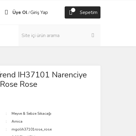
Üye Ol
Giriş Yap
Sepetim
/
Trend IH37101 Narenciye
 Rose Rose
Meyve & Sebze Sıkacağı
Arnica
mgolih37101rose_rose