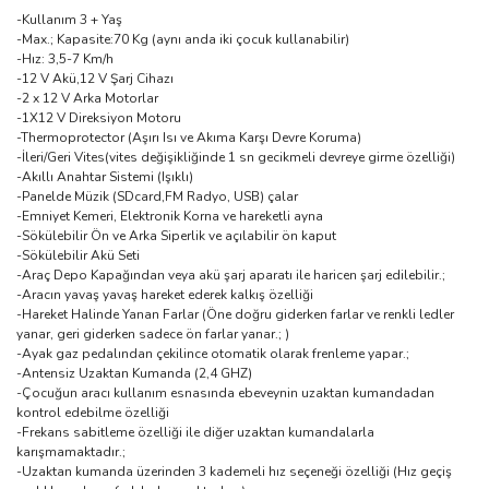
-Kullanım 3 + Yaş
-Max.; Kapasite:70 Kg (aynı anda iki çocuk kullanabilir)
-Hız: 3,5-7 Km/h
-12 V Akü,12 V Şarj Cihazı
-2 x 12 V Arka Motorlar
-1X12 V Direksiyon Motoru
-Thermoprotector (Aşırı Isı ve Akıma Karşı Devre Koruma)
-İleri/Geri Vites(vites değişikliğinde 1 sn gecikmeli devreye girme özelliği)
-Akıllı Anahtar Sistemi (Işıklı)
-Panelde Müzik (SDcard,FM Radyo, USB) çalar
-Emniyet Kemeri, Elektronik Korna ve hareketli ayna
-Sökülebilir Ön ve Arka Siperlik ve açılabilir ön kaput
-Sökülebilir Akü Seti
-Araç Depo Kapağından veya akü şarj aparatı ile haricen şarj edilebilir.;
-Aracın yavaş yavaş hareket ederek kalkış özelliği
-Hareket Halinde Yanan Farlar (Öne doğru giderken farlar ve renkli ledler
yanar, geri giderken sadece ön farlar yanar.; )
-Ayak gaz pedalından çekilince otomatik olarak frenleme yapar.;
-Antensiz Uzaktan Kumanda (2,4 GHZ)
-Çocuğun aracı kullanım esnasında ebeveynin uzaktan kumandadan
kontrol edebilme özelliği
-Frekans sabitleme özelliği ile diğer uzaktan kumandalarla
karışmamaktadır.;
-Uzaktan kumanda üzerinden 3 kademeli hız seçeneği özelliği (Hız geçiş