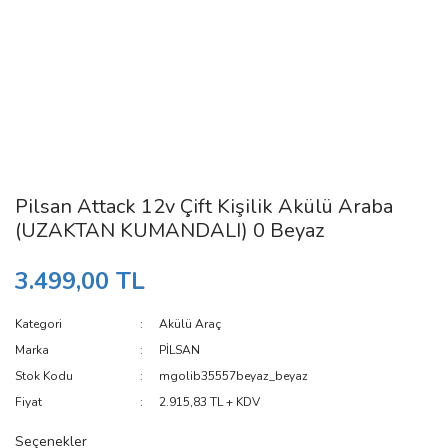
Pilsan Attack 12v Çift Kişilik Akülü Araba
(UZAKTAN KUMANDALI) 0 Beyaz
3.499,00 TL
Kategori
Akülü Araç
Marka
PİLSAN
Stok Kodu
mgolib35557beyaz_beyaz
Fiyat
2.915,83 TL + KDV
Seçenekler