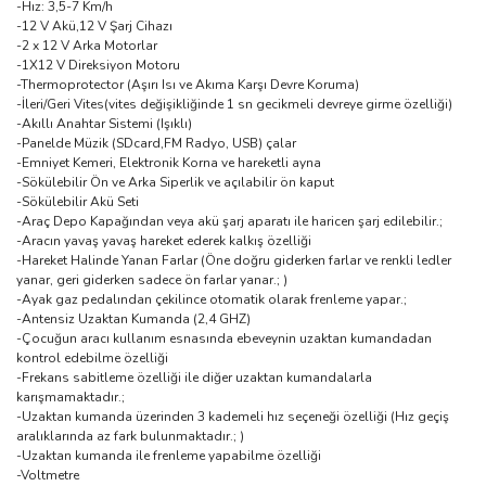
-Hız: 3,5-7 Km/h
-12 V Akü,12 V Şarj Cihazı
-2 x 12 V Arka Motorlar
-1X12 V Direksiyon Motoru
-Thermoprotector (Aşırı Isı ve Akıma Karşı Devre Koruma)
-İleri/Geri Vites(vites değişikliğinde 1 sn gecikmeli devreye girme özelliği)
-Akıllı Anahtar Sistemi (Işıklı)
-Panelde Müzik (SDcard,FM Radyo, USB) çalar
-Emniyet Kemeri, Elektronik Korna ve hareketli ayna
-Sökülebilir Ön ve Arka Siperlik ve açılabilir ön kaput
-Sökülebilir Akü Seti
-Araç Depo Kapağından veya akü şarj aparatı ile haricen şarj edilebilir.;
-Aracın yavaş yavaş hareket ederek kalkış özelliği
-Hareket Halinde Yanan Farlar (Öne doğru giderken farlar ve renkli ledler
yanar, geri giderken sadece ön farlar yanar.; )
-Ayak gaz pedalından çekilince otomatik olarak frenleme yapar.;
-Antensiz Uzaktan Kumanda (2,4 GHZ)
-Çocuğun aracı kullanım esnasında ebeveynin uzaktan kumandadan
kontrol edebilme özelliği
-Frekans sabitleme özelliği ile diğer uzaktan kumandalarla
karışmamaktadır.;
-Uzaktan kumanda üzerinden 3 kademeli hız seçeneği özelliği (Hız geçiş
aralıklarında az fark bulunmaktadır.; )
-Uzaktan kumanda ile frenleme yapabilme özelliği
-Voltmetre