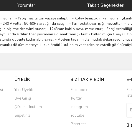
Yorumlar
Taksit Seçenekleri
 sunar.; - Yapışmaz teflon yüzeye sahiptir.; - Kolay temizlik imkanı sunan çıkarıl
 - 240 V voltaj, 50-60Hz aralığında çalışır.; - Termostat uyarı ışığı mevcuttur.; -
uygun pişirme deneyimi sunar.; - 1243mm kablo boyu mevcuttur.; - Enerji verimliliği
ynı anda 6 dilim tost pişirmenize olanak tanır.; - Pratik kullanım için C veya F ti
tisi altında güvenle kullanabilirsiniz.; - Modern tasarımıyla mutfak dekorasyonunuza 
- Dayanıklı döküm materyali uzun ömürlü kullanım vaat ederken estetik görünümüy
ve diğer konularda yetersiz gördüğünüz noktaları öneri formunu kullanarak taraf
Bu ürüne ilk yorumu siz yapın!
ÜYELİK
BİZİ TAKİP EDİN
E-
r.
Yorum Yaz
si
Yeni Üyelik
Facebook
Fır
ist
Üye Girişi
Twitter
Şifremi Unuttum
Instagram
Sepetiniz
Youtube
Pinterest
Bi