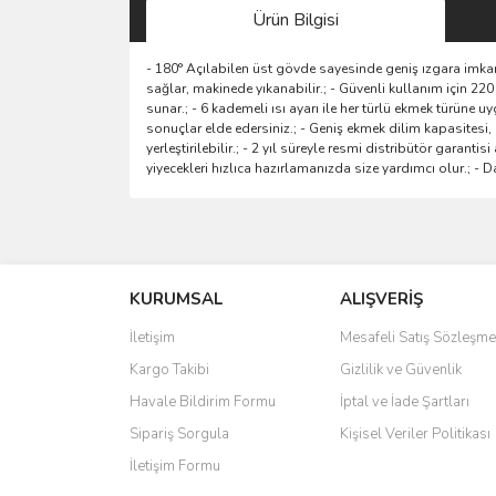
Ürün Bilgisi
- 180° Açılabilen üst gövde sayesinde geniş ızgara imkanı
sağlar, makinede yıkanabilir.; - Güvenli kullanım için 220
sunar.; - 6 kademeli ısı ayarı ile her türlü ekmek türüne 
sonuçlar elde edersiniz.; - Geniş ekmek dilim kapasitesi, a
yerleştirilebilir.; - 2 yıl süreyle resmi distribütör garan
yiyecekleri hızlıca hazırlamanızda size yardımcı olur.; 
Bu ürünün fiyat bilgisi, resim, ürün açıklamalarında 
Görüş ve önerileriniz için teşekkür ederiz.
KURUMSAL
ALIŞVERİŞ
Ürün resmi kalitesiz, bozuk veya görüntülenemiyo
Ürün açıklamasında eksik bilgiler bulunuyor.
İletişim
Mesafeli Satış Sözleşme
Ürün bilgilerinde hatalar bulunuyor.
Kargo Takibi
Gizlilik ve Güvenlik
Ürün fiyatı diğer sitelerden daha pahalı.
Havale Bildirim Formu
İptal ve İade Şartları
Bu ürüne benzer farklı alternatifler olmalı.
Sipariş Sorgula
Kişisel Veriler Politikası
İletişim Formu