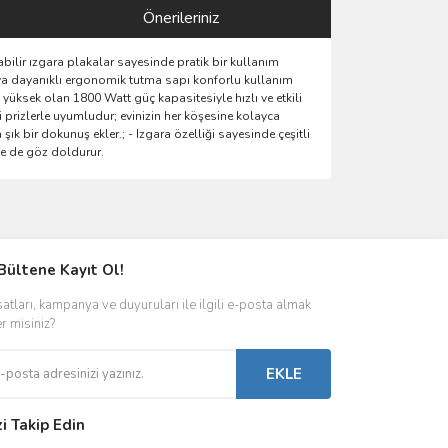
Önerileriniz
abilir ızgara plakalar sayesinde pratik bir kullanım
 Isıya dayanıklı ergonomik tutma sapı konforlu kullanım
 yüksek olan 1800 Watt güç kapasitesiyle hızlı ve etkili
pi prizlerle uyumludur; evinizin her köşesine kolayca
şık bir dokunuş ekler.; - Izgara özelliği sayesinde çeşitli
le de göz doldurur.
ımıza iletebilirsiniz.
Bültene Kayıt Ol!
satları, kampanya ve duyuruları ile ilgili e-posta almak
er misiniz?
EKLE
zi Takip Edin