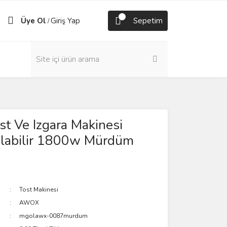
Üye Ol
Giriş Yap
Sepetim
/
st Ve Izgara Makinesi
ılabilir 1800w Mürdüm
Tost Makinesi
AWOX
mgolawx-0087murdum