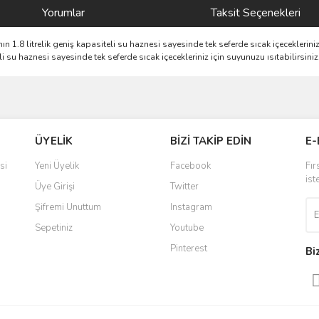
Yorumlar
Taksit Seçenekleri
'nın 1.8 litrelik geniş kapasiteli su haznesi sayesinde tek seferde sıcak içecekleriniz
eli su haznesi sayesinde tek seferde sıcak içecekleriniz için suyunuzu ısıtabilirsiniz
ve diğer konularda yetersiz gördüğünüz noktaları öneri formunu kullanarak taraf
Bu ürüne ilk yorumu siz yapın!
ÜYELİK
BİZİ TAKİP EDİN
E-
r.
Yorum Yaz
si
Yeni Üyelik
Facebook
Fır
ist
Üye Girişi
Twitter
Şifremi Unuttum
Instagram
Sepetiniz
Youtube
Pinterest
Bi
Gönder