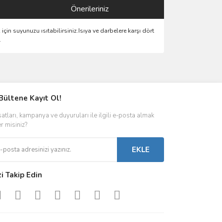
Önerileriniz
 için suyunuzu ısıtabilirsiniz.Isıya ve darbelere karşı dört
.
ımıza iletebilirsiniz.
Bültene Kayıt Ol!
satları, kampanya ve duyuruları ile ilgili e-posta almak
er misiniz?
EKLE
zi Takip Edin