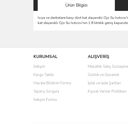
Ürün Bilgisi
Isıya ve darbelere karşı dört kat dayanıklı Ojo Su Isıtıcısı
kat dayanıklı Ojo Su Isıtıcısı'nın 1.8 litrelik geniş kapasit
Bu ürünün fiyat bilgisi, resim, ürün açıklamalarında 
Görüş ve önerileriniz için teşekkür ederiz.
KURUMSAL
ALIŞVERİŞ
Ürün resmi kalitesiz, bozuk veya görüntülenemiyo
Ürün açıklamasında eksik bilgiler bulunuyor.
İletişim
Mesafeli Satış Sözleşme
Ürün bilgilerinde hatalar bulunuyor.
Kargo Takibi
Gizlilik ve Güvenlik
Ürün fiyatı diğer sitelerden daha pahalı.
Havale Bildirim Formu
İptal ve İade Şartları
Bu ürüne benzer farklı alternatifler olmalı.
Sipariş Sorgula
Kişisel Veriler Politikası
İletişim Formu