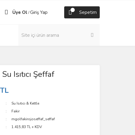
Üye Ol
Giriş Yap
Sepetim
/
u Isıtıcı Şeffaf
 TL
Su Isıtıcı & Kettle
Fakir
mgolfakirojoseffaf_seffaf
1.415,83 TL + KDV