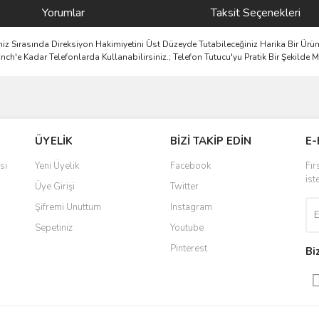
Yorumlar
Taksit Seçenekleri
iniz Sırasında Direksiyon Hakimiyetini Üst Düzeyde Tutabileceğiniz Harika Bir 
İnch'e Kadar Telefonlarda Kullanabilirsiniz.; Telefon Tutucu'yu Pratik Bir Şekilde 
ve diğer konularda yetersiz gördüğünüz noktaları öneri formunu kullanarak taraf
Bu ürüne ilk yorumu siz yapın!
ÜYELİK
BİZİ TAKİP EDİN
E-
r.
Yorum Yaz
si
Yeni Üyelik
Facebook
Fır
ist
Üye Girişi
Twitter
Şifremi Unuttum
Instagram
Sepetiniz
Youtube
Pinterest
Bi
Gönder