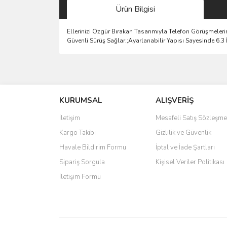
Ürün Bilgisi
Ellerinizi Özgür Bırakan Tasarımıyla Telefon Görüşmeler
Güvenli Sürüş Sağlar.;Ayarlanabilir Yapısı Sayesinde 6.3 
Bu ürünün fiyat bilgisi, resim, ürün açıklamalarında 
Görüş ve önerileriniz için teşekkür ederiz.
KURUMSAL
ALIŞVERİŞ
Ürün resmi kalitesiz, bozuk veya görüntülenemiyo
Ürün açıklamasında eksik bilgiler bulunuyor.
İletişim
Mesafeli Satış Sözleşme
Ürün bilgilerinde hatalar bulunuyor.
Kargo Takibi
Gizlilik ve Güvenlik
Ürün fiyatı diğer sitelerden daha pahalı.
Havale Bildirim Formu
İptal ve İade Şartları
Bu ürüne benzer farklı alternatifler olmalı.
Sipariş Sorgula
Kişisel Veriler Politikası
İletişim Formu