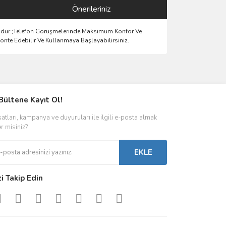
Önerileriniz
Üründür.;Telefon Görüşmelerinde Maksimum Konfor Ve
Monte Edebilir Ve Kullanmaya Başlayabilirsiniz.
ımıza iletebilirsiniz.
Bültene Kayıt Ol!
satları, kampanya ve duyuruları ile ilgili e-posta almak
er misiniz?
EKLE
zi Takip Edin