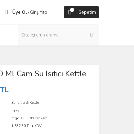
Üye Ol
Giriş Yap
Sepetim
/
 Ml Cam Su Isıtıcı Kettle
 TL
Su Isıtıcı & Kettle
Fakir
mgol1111268renksiz
1.657,50 TL + KDV