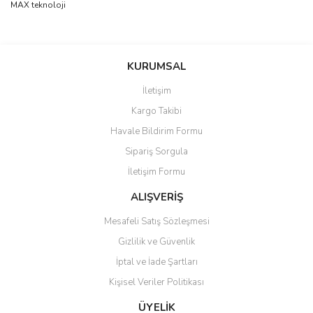
MAX teknoloji
Bu ürünün fiyat bilgisi, resim, ürün açıklamalarında ve diğer
konularda yetersiz gördüğünüz noktaları öneri formunu kullanarak
Bu ürüne ilk yorumu siz yapın!
KURUMSAL
tarafımıza iletebilirsiniz.
Görüş ve önerileriniz için teşekkür ederiz.
İletişim
Yorum Yaz
Kargo Takibi
Ürün resmi kalitesiz, bozuk veya görüntülenemiyor.
Havale Bildirim Formu
Ürün açıklamasında eksik bilgiler bulunuyor.
Sipariş Sorgula
Ürün bilgilerinde hatalar bulunuyor.
İletişim Formu
Ürün fiyatı diğer sitelerden daha pahalı.
Bu ürüne benzer farklı alternatifler olmalı.
ALIŞVERİŞ
Mesafeli Satış Sözleşmesi
Gizlilik ve Güvenlik
İptal ve İade Şartları
Kişisel Veriler Politikası
Gönder
ÜYELİK