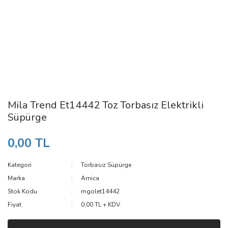
Mila Trend Et14442 Toz Torbasız Elektrikli
Süpürge
0,00 TL
Kategori
Torbasız Süpürge
Marka
Arnica
Stok Kodu
mgolet14442
Fiyat
0,00 TL + KDV