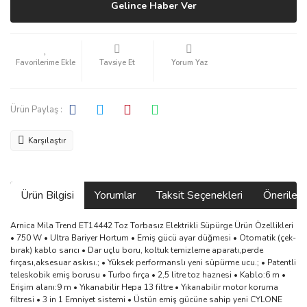
Gelince Haber Ver
Tavsiye Et
Yorum Yaz
Ürün Paylaş :
Karşılaştır
Ürün Bilgisi
Yorumlar
Taksit Seçenekleri
Önerilerin
Arnica Mila Trend ET14442 Toz Torbasız Elektrikli Süpürge Ürün Özellikleri
• 750 W • Ultra Bariyer Hortum • Emiş gücü ayar düğmesi • Otomatik (çek-
bırak) kablo sarıcı • Dar uçlu boru, koltuk temizleme aparatı,perde
fırçası,aksesuar askısı.; • Yüksek performanslı yeni süpürme ucu.; • Patentli
teleskobik emiş borusu • Turbo fırça • 2,5 litre toz haznesi • Kablo:6 m •
Erişim alanı:9 m • Yıkanabilir Hepa 13 filtre • Yıkanabilir motor koruma
filtresi • 3 in 1 Emniyet sistemi • Üstün emiş gücüne sahip yeni CYLONE