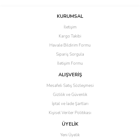
Bu ürünün fiyat bilgisi, resim, ürün açıklamalarında ve diğer
konularda yetersiz gördüğünüz noktaları öneri formunu kullanarak
Bu ürüne ilk yorumu siz yapın!
KURUMSAL
tarafımıza iletebilirsiniz.
Görüş ve önerileriniz için teşekkür ederiz.
İletişim
Yorum Yaz
Kargo Takibi
Ürün resmi kalitesiz, bozuk veya görüntülenemiyor.
Havale Bildirim Formu
Ürün açıklamasında eksik bilgiler bulunuyor.
Sipariş Sorgula
Ürün bilgilerinde hatalar bulunuyor.
İletişim Formu
Ürün fiyatı diğer sitelerden daha pahalı.
Bu ürüne benzer farklı alternatifler olmalı.
ALIŞVERİŞ
Mesafeli Satış Sözleşmesi
Gizlilik ve Güvenlik
İptal ve İade Şartları
Kişisel Veriler Politikası
Gönder
ÜYELİK
Yeni Üyelik