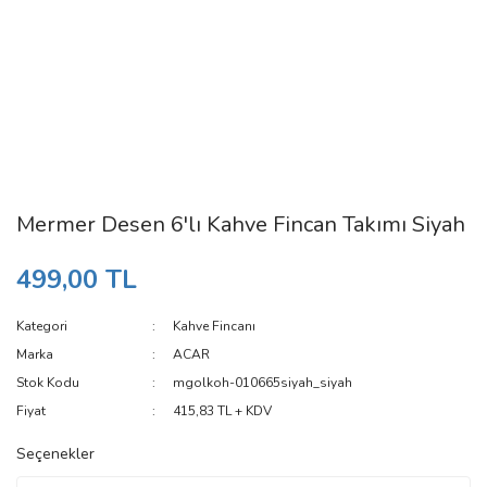
Mermer Desen 6'lı Kahve Fincan Takımı Siyah
499,00 TL
Kategori
Kahve Fincanı
Marka
ACAR
Stok Kodu
mgolkoh-010665siyah_siyah
Fiyat
415,83 TL + KDV
Seçenekler