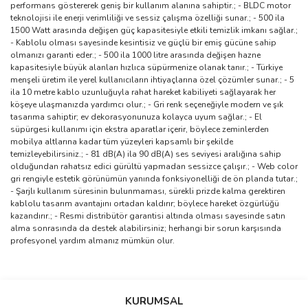
performans göstererek geniş bir kullanım alanına sahiptir.; - BLDC motor
teknolojisi ile enerji verimliliği ve sessiz çalışma özelliği sunar.; - 500 ila
1500 Watt arasında değişen güç kapasitesiyle etkili temizlik imkanı sağlar.;
- Kablolu olması sayesinde kesintisiz ve güçlü bir emiş gücüne sahip
olmanızı garanti eder.; - 500 ila 1000 litre arasında değişen hazne
kapasitesiyle büyük alanları hızlıca süpürmenize olanak tanır.; - Türkiye
menşeli üretim ile yerel kullanıcıların ihtiyaçlarına özel çözümler sunar.; - 5
ila 10 metre kablo uzunluğuyla rahat hareket kabiliyeti sağlayarak her
köşeye ulaşmanızda yardımcı olur.; - Gri renk seçeneğiyle modern ve şık
tasarıma sahiptir; ev dekorasyonunuza kolayca uyum sağlar.; - El
süpürgesi kullanımı için ekstra aparatlar içerir, böylece zeminlerden
mobilya altlarına kadar tüm yüzeyleri kapsamlı bir şekilde
temizleyebilirsiniz.; - 81 dB(A) ila 90 dB(A) ses seviyesi aralığına sahip
olduğundan rahatsız edici gürültü yapmadan sessizce çalışır.; - Web color
gri rengiyle estetik görünümün yanında fonksiyonelliği de ön planda tutar.;
- Şarjlı kullanım süresinin bulunmaması, sürekli prizde kalma gerektiren
kablolu tasarım avantajını ortadan kaldırır; böylece hareket özgürlüğü
kazandırır.; - Resmi distribütör garantisi altında olması sayesinde satın
alma sonrasında da destek alabilirsiniz; herhangi bir sorun karşısında
profesyonel yardım almanız mümkün olur.
Bu ürünün fiyat bilgisi, resim, ürün açıklamalarında ve diğer
konularda yetersiz gördüğünüz noktaları öneri formunu kullanarak
Bu ürüne ilk yorumu siz yapın!
KURUMSAL
tarafımıza iletebilirsiniz.