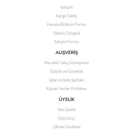
Görüş ve önerileriniz için teşekkür ederiz.
İletişim
Yorum Yaz
Kargo Takibi
Ürün resmi kalitesiz, bozuk veya görüntülenemiyor.
Havale Bildirim Formu
Ürün açıklamasında eksik bilgiler bulunuyor.
Sipariş Sorgula
Ürün bilgilerinde hatalar bulunuyor.
İletişim Formu
Ürün fiyatı diğer sitelerden daha pahalı.
Bu ürüne benzer farklı alternatifler olmalı.
ALIŞVERİŞ
Mesafeli Satış Sözleşmesi
Gizlilik ve Güvenlik
İptal ve İade Şartları
Kişisel Veriler Politikası
Gönder
ÜYELİK
Yeni Üyelik
Üye Girişi
Şifremi Unuttum