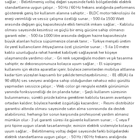
sağlar.; - Belirtilmemiş voltaj değeri sayesinde farklı bölgelerdeki elektrik
standartlarına uygun çalışır.; - 50 Hz / 60 Hz frekans aralığında performans
göstererek geniş bir kullanım alanına sahiptir.; - BLDC motor teknolojisi ile
enerji verimliliği ve sessiz çalışma özelliği sunar.; - 500 ila 1500 Watt
arasında değişen güç kapasitesiyle etkili temizlik imkanı sağlar.; - Kablolu
olması sayesinde kesintisiz ve güçlü bir emiş gücüne sahip olmanızı
garanti eder.; - 500 ila 1000 litre arasında değişen hazne kapasitesiyle
büyük alanları hızlıca süpürmenize olanak tanır.; - Türkiye menşeli üretim
ile yerel kullanıcıların ihtiyaçlarına özel çözümler sunar.; - 5 ila 10 metre
kablo uzunluğuyla rahat hareket kabiliyeti sağlayarak her köşeye
ulaşmanızda yardımcı olur.; - Gri renk seçeneğiyle modern ve şık tasarıma
sahiptir; ev dekorasyonunuza kolayca uyum sağlar.; - El süpürgesi
kullanımı için ekstra aparatlar içerir, böylece zeminlerden mobilya altlarına
kadar tüm yüzeyleri kapsamlı bir şekilde temizleyebilirsiniz.; - 81 dB(A) ila
90 dB(A) ses seviyesi aralığına sahip olduğundan rahatsız edici gürültü
yapmadan sessizce çalışır.; - Web color gri rengiyle estetik görünümün
yanında fonksiyonelliği de ön planda tutar.; - Şarjlı kullanım süresinin
bulunmaması, sürekli prizde kalma gerektiren kablolu tasarım avantajını
ortadan kaldırır; böylece hareket özgürlüğü kazandırır.; - Resmi distribütör
garantisi altında olması sayesinde satın alma sonrasında da destek
alabilirsiniz; herhangi bir sorun karşısında profesyonel yardım almanız
mümkün olur.- 3 yıl garanti süresi ile güvenle kullanım sunar.; - C veya F
priz tipine uygun olarak tasarlanmıştır, evinizin elektrik sistemiyle kolayca
uyum sağlar.; - Belirtilmemiş voltaj değeri sayesinde farklı bölgelerdeki
elektrik standartlarına uygun çalışır.; - 50 Hz / 60 Hz frekans aralığında