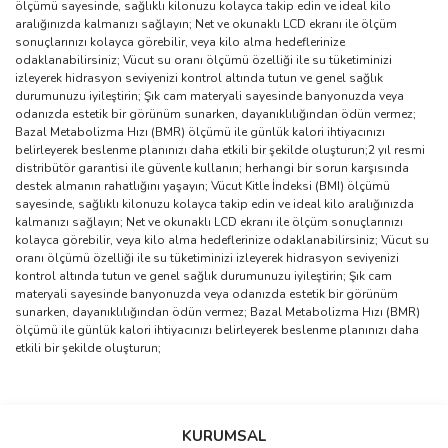
ölçümü sayesinde, sağlıklı kilonuzu kolayca takip edin ve ideal kilo
aralığınızda kalmanızı sağlayın; Net ve okunaklı LCD ekranı ile ölçüm
sonuçlarınızı kolayca görebilir, veya kilo alma hedeflerinize
odaklanabilirsiniz; Vücut su oranı ölçümü özelliği ile su tüketiminizi
izleyerek hidrasyon seviyenizi kontrol altında tutun ve genel sağlık
durumunuzu iyileştirin; Şık cam materyali sayesinde banyonuzda veya
odanızda estetik bir görünüm sunarken, dayanıklılığından ödün vermez;
Bazal Metabolizma Hızı (BMR) ölçümü ile günlük kalori ihtiyacınızı
belirleyerek beslenme planınızı daha etkili bir şekilde oluşturun;2 yıl resmi
distribütör garantisi ile güvenle kullanın; herhangi bir sorun karşısında
destek almanın rahatlığını yaşayın; Vücut Kitle İndeksi (BMI) ölçümü
sayesinde, sağlıklı kilonuzu kolayca takip edin ve ideal kilo aralığınızda
kalmanızı sağlayın; Net ve okunaklı LCD ekranı ile ölçüm sonuçlarınızı
kolayca görebilir, veya kilo alma hedeflerinize odaklanabilirsiniz; Vücut su
oranı ölçümü özelliği ile su tüketiminizi izleyerek hidrasyon seviyenizi
kontrol altında tutun ve genel sağlık durumunuzu iyileştirin; Şık cam
materyali sayesinde banyonuzda veya odanızda estetik bir görünüm
sunarken, dayanıklılığından ödün vermez; Bazal Metabolizma Hızı (BMR)
ölçümü ile günlük kalori ihtiyacınızı belirleyerek beslenme planınızı daha
etkili bir şekilde oluşturun;
Bu ürünün fiyat bilgisi, resim, ürün açıklamalarında ve diğer
konularda yetersiz gördüğünüz noktaları öneri formunu kullanarak
Bu ürüne ilk yorumu siz yapın!
KURUMSAL
tarafımıza iletebilirsiniz.