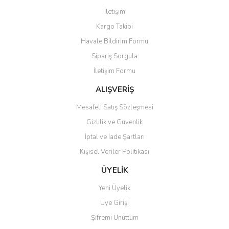
Görüş ve önerileriniz için teşekkür ederiz.
İletişim
Yorum Yaz
Kargo Takibi
Ürün resmi kalitesiz, bozuk veya görüntülenemiyor.
Havale Bildirim Formu
Ürün açıklamasında eksik bilgiler bulunuyor.
Sipariş Sorgula
Ürün bilgilerinde hatalar bulunuyor.
İletişim Formu
Ürün fiyatı diğer sitelerden daha pahalı.
Bu ürüne benzer farklı alternatifler olmalı.
ALIŞVERİŞ
Mesafeli Satış Sözleşmesi
Gizlilik ve Güvenlik
İptal ve İade Şartları
Kişisel Veriler Politikası
Gönder
ÜYELİK
Yeni Üyelik
Üye Girişi
Şifremi Unuttum