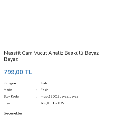
Massfit Cam Vücut Analiz Baskülü Beyaz
Beyaz
799,00 TL
Kategori
Tartı
Marka
Fakir
Stok Kodu
mgol190013beyaz_beyaz
Fiyat
665,83 TL + KDV
Seçenekler