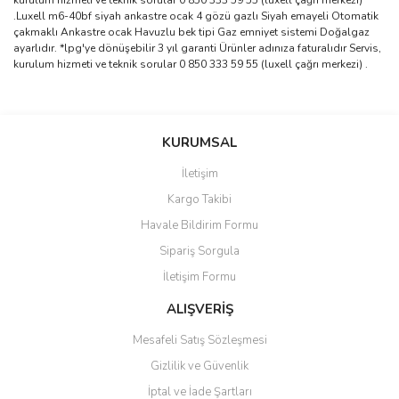
kurulum hizmeti ve teknik sorular 0 850 333 59 55 (luxell çağrı merkezi)
.Luxell m6-40bf siyah ankastre ocak 4 gözü gazlı Siyah emayeli Otomatik
çakmaklı Ankastre ocak Havuzlu bek tipi Gaz emniyet sistemi Doğalgaz
ayarlıdır. *lpg'ye dönüşebilir 3 yıl garanti Ürünler adınıza faturalıdır Servis,
kurulum hizmeti ve teknik sorular 0 850 333 59 55 (luxell çağrı merkezi) .
Bu ürünün fiyat bilgisi, resim, ürün açıklamalarında ve diğer
konularda yetersiz gördüğünüz noktaları öneri formunu kullanarak
Bu ürüne ilk yorumu siz yapın!
KURUMSAL
tarafımıza iletebilirsiniz.
Görüş ve önerileriniz için teşekkür ederiz.
İletişim
Yorum Yaz
Kargo Takibi
Ürün resmi kalitesiz, bozuk veya görüntülenemiyor.
Havale Bildirim Formu
Ürün açıklamasında eksik bilgiler bulunuyor.
Sipariş Sorgula
Ürün bilgilerinde hatalar bulunuyor.
İletişim Formu
Ürün fiyatı diğer sitelerden daha pahalı.
Bu ürüne benzer farklı alternatifler olmalı.
ALIŞVERİŞ
Mesafeli Satış Sözleşmesi
Gizlilik ve Güvenlik
İptal ve İade Şartları