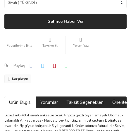
Gelince Haber Ver
Tavsiye Et
Yorum Yaz
Ürün Paylaş :
Karşılaştır
Ürün Bilgisi
Yorumlar
Taksit Seçenekleri
Önerilerin
Luxell m6-40bf siyah ankastre ocak 4 gözü gazlı Siyah emayeli Otomatik
çakmaklı Ankastre ocak Havuzlu bek tipi Gaz emniyet sistemi Doğalgaz
ayarlıdır. *lpg'ye dönüşebilir 3 yıl garanti Ürünler adınıza faturalıdır Servis,