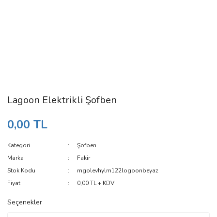
Lagoon Elektrikli Şofben
0,00 TL
Kategori
Şofben
Marka
Fakir
Stok Kodu
mgolevhylm122logoonbeyaz
Fiyat
0,00 TL + KDV
Seçenekler