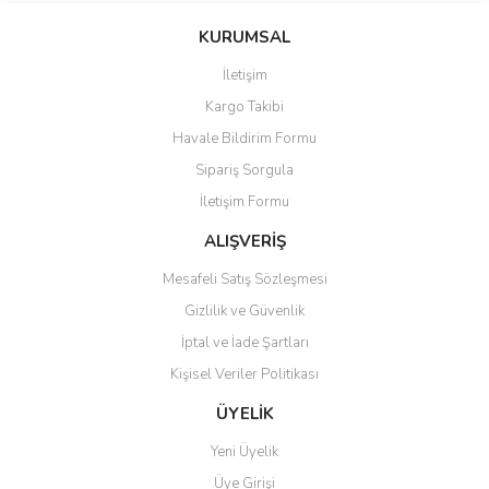
konularda yetersiz gördüğünüz noktaları öneri formunu kullanarak
Bu ürüne ilk yorumu siz yapın!
KURUMSAL
tarafımıza iletebilirsiniz.
Görüş ve önerileriniz için teşekkür ederiz.
İletişim
Yorum Yaz
Kargo Takibi
Ürün resmi kalitesiz, bozuk veya görüntülenemiyor.
Havale Bildirim Formu
Ürün açıklamasında eksik bilgiler bulunuyor.
Sipariş Sorgula
Ürün bilgilerinde hatalar bulunuyor.
İletişim Formu
Ürün fiyatı diğer sitelerden daha pahalı.
Bu ürüne benzer farklı alternatifler olmalı.
ALIŞVERİŞ
Mesafeli Satış Sözleşmesi
Gizlilik ve Güvenlik
İptal ve İade Şartları
Kişisel Veriler Politikası
Gönder
ÜYELİK
Yeni Üyelik
Üye Girişi