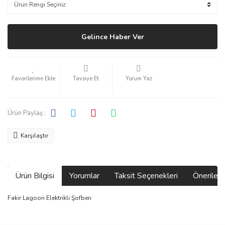
Gelince Haber Ver
Tavsiye Et
Yorum Yaz
Ürün Paylaş :
Karşılaştır
Ürün Bilgisi
Yorumlar
Taksit Seçenekleri
Önerilerin
Fakir Lagoon Elektrikli Şofben
Bu ürünün fiyat bilgisi, resim, ürün açıklamalarında ve diğer