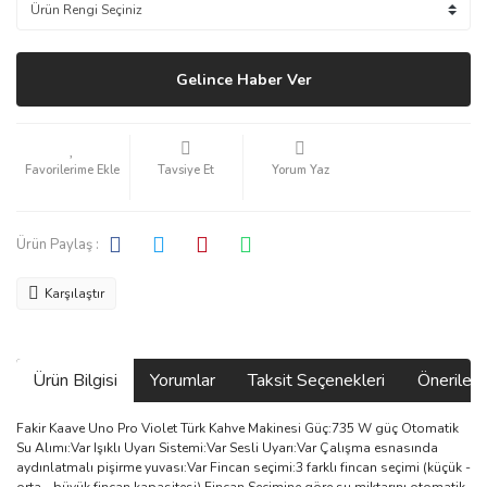
Gelince Haber Ver
Tavsiye Et
Yorum Yaz
Ürün Paylaş :
Karşılaştır
Ürün Bilgisi
Yorumlar
Taksit Seçenekleri
Önerilerin
Fakir Kaave Uno Pro Violet Türk Kahve Makinesi Güç:735 W güç Otomatik
Su Alımı:Var Işıklı Uyarı Sistemi:Var Sesli Uyarı:Var Çalışma esnasında
aydınlatmalı pişirme yuvası:Var Fincan seçimi:3 farklı fincan seçimi (küçük -