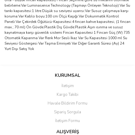
orta - büyük fincan kapasitesi) Fincan Seçimine göre su miktarını otomatik
belirleme:Var Luminasense Technology (Taşmayı Önleyen Teknoloji):Var Su
tankı kapasitesi:1 litre Düşük su seviyesi uyarısı:Var Susuz çalışmaya karşı
koruma:Var Kablo boyu:100 cm Ölçü Kaşığı:Var Dokunmatik Kontrol
Paneli:Var Çekirdek Öğütücü-Kapasitesi:4 fincan kahve kapasitesi, (1 fincan
max.; 70 ml) Ön Gövde:Plastik Dış Gövde:Plastik Aşırı ısınma ve susuz
kaynatmaya karşı güvenlik sistemi Fincan Kapasitesi 1 Fincan Güç (W) 735
Otomatik Kapanma Var Renk Mor Sesli İkaz Var Su Kapasitesi 1000 ml Su
Seviyesi Göstergesi Var Taşma Emniyeti Var Diğer Garanti Süresi (Ay) 24
Yurt Dışı Satış Yok
Bu ürünün fiyat bilgisi, resim, ürün açıklamalarında ve diğer
konularda yetersiz gördüğünüz noktaları öneri formunu kullanarak
Bu ürüne ilk yorumu siz yapın!
KURUMSAL
tarafımıza iletebilirsiniz.
Görüş ve önerileriniz için teşekkür ederiz.
İletişim
Yorum Yaz
Kargo Takibi
Ürün resmi kalitesiz, bozuk veya görüntülenemiyor.
Havale Bildirim Formu
Ürün açıklamasında eksik bilgiler bulunuyor.
Sipariş Sorgula
Ürün bilgilerinde hatalar bulunuyor.
İletişim Formu
Ürün fiyatı diğer sitelerden daha pahalı.
Bu ürüne benzer farklı alternatifler olmalı.
ALIŞVERİŞ