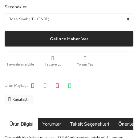
Seçenekler
Gelince Haber Ver
Tavsiye Et
Yorum Yaz
Ürün Paylaş :
Karşılaştır
Ürün Bilgisi
Yorumlar
Taksit Seçenekleri
Önerilerin
Otomatik türk kahve makinesi, 735 W güç seviyesindeki güçlü motoru