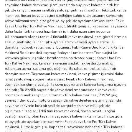
sayesinde kahve demleme işlemi sırasında suyun ve kahvenin hızlı bir
şekilde karıştırılmasını ve etkili şekilde pişirilmesini sağlar.; Tekli türk kahve
makinesi, fincan boyutu seçimi özelliğine sahip olan tasarımı sayesinde
kahve miktarını tercihinize göre kolay şekilde ayarlama imkanı verir.; Fakir
Kaave Uno Pro Türk Kahve Makinesi, 1 litrelik geniş su kapasitesi sayesinde
daha fazla Türk kahvesi hazırlamak için daha uzun süre boyunca
kullanmanıza olanak tanır.; 4 fincanlık kahve makinesi, hem görsel hem de
sesli olarak bilgi sunan ışıklı uyarı sistemi ve sesli uyarı sistemi ile
donatılan yüksek kaliteli yapısı bulunur.; Fakir Kaave Uno Pro Türk Kahve
Makinesi Rosie modeli, taşmayı önleyen Luminasense Teknolojisi ile
kahvenin güvenilir şekilde hazırlanmasına destek olur.; ; Kaave Uno Pro
Türk Kahve Makinesi, kahve makinesini başlatmak ve durdurmak için
kullanılan açma-kapama güç düğmesi ile rahat kontrol edilebilir bir
deneyim sunar.; Taşırmayan kahve makinesi, kahve pişirme işlemini daha
rahat şekilde yapabilme imkanı verir.; Pembe türk kahvesi makinesi,
otomatik karıştırma özelliği ile suyu püskürterek kahveyi karıştırma işlevine
sahiptir.; Bu özellik sayesinde kahve demleme sırasında kahve ve su
otomatik olarak karıştırılır.;Otomatik türk kahve makinesi, 735 W güç
seviyesindeki güçlü motoru sayesinde kahve demleme işlemi sırasında
suyun ve kahvenin hızlı bir şekilde karıştırılmasını ve etkili şekilde
pişirilmesini sağlar.; Tekli türk kahve makinesi, fincan boyutu seçimi
özelliğine sahip olan tasarımı sayesinde kahve miktarını tercihinize göre
kolay şekilde ayarlama imkanı verir.; Fakir Kaave Uno Pro Türk Kahve
Makinesi, 1 litrelik geniş su kapasitesi sayesinde daha fazla Türk kahvesi