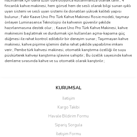
hazırlamak için daha uzun süre boyunca kullanmanıza olanak tanır.; 4
fincanlık kahve makinesi, hem görsel hem de sesli olarak bilgi sunan ışıklı
uyarı sistemi ve sesli uyarı sistemi ile donatılan yüksek kaliteli yapısı
bulunur.; Fakir Kaave Uno Pro Türk Kahve Makinesi Rosie modeli, taşmayı
önleyen Luminasense Teknolojisi ile kahvenin güvenilir şekilde
hazırlanmasına destek olur.; ; Kaave Uno Pro Türk Kahve Makinesi, kahve
makinesini başlatmak ve durdurmak için kullanılan açma-kapama güç
düğmesi ile rahat kontrol edilebilir bir deneyim sunar.; Taşırmayan kahve
makinesi, kahve pişirme işlemini daha rahat şekilde yapabilme imkanı
verir.; Pembe türk kahvesi makinesi, otomatik karıştırma özelliği ile suyu
püskürterek kahveyi karıştırma işlevine sahiptir.; Bu özellik sayesinde kahve
demleme sırasında kahve ve su otomatik olarak karıştırılır.;
Bu ürünün fiyat bilgisi, resim, ürün açıklamalarında ve diğer
konularda yetersiz gördüğünüz noktaları öneri formunu kullanarak
Bu ürüne ilk yorumu siz yapın!
KURUMSAL
tarafımıza iletebilirsiniz.
Görüş ve önerileriniz için teşekkür ederiz.
İletişim
Yorum Yaz
Kargo Takibi
Ürün resmi kalitesiz, bozuk veya görüntülenemiyor.
Havale Bildirim Formu
Ürün açıklamasında eksik bilgiler bulunuyor.
Sipariş Sorgula
Ürün bilgilerinde hatalar bulunuyor.
İletişim Formu
Ürün fiyatı diğer sitelerden daha pahalı.