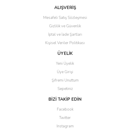
Bu ürüne benzer farklı alternatifler olmalı.
ALIŞVERİŞ
Mesafeli Satış Sözleşmesi
Gizlilik ve Güvenlik
İptal ve İade Şartları
Kişisel Veriler Politikası
Gönder
ÜYELİK
Yeni Üyelik
Üye Girişi
Şifremi Unuttum
Sepetiniz
BİZİ TAKİP EDİN
Facebook
Twitter
Instagram