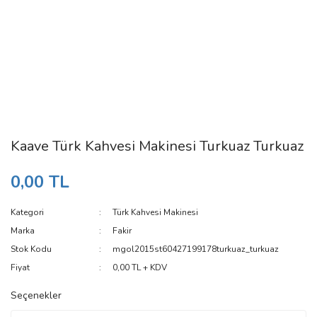
Kaave Türk Kahvesi Makinesi Turkuaz Turkuaz
0,00 TL
Kategori
Türk Kahvesi Makinesi
Marka
Fakir
Stok Kodu
mgol2015st60427199178turkuaz_turkuaz
Fiyat
0,00 TL + KDV
Seçenekler