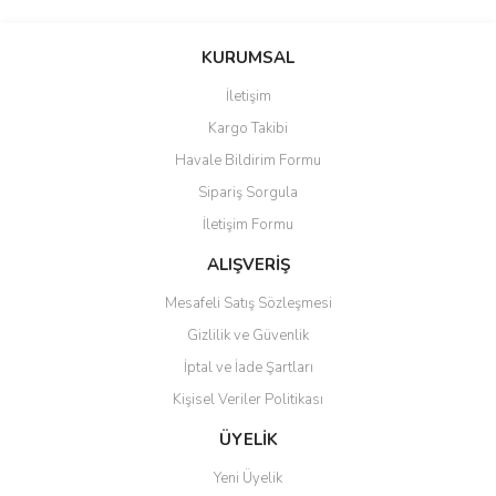
Bu ürünün fiyat bilgisi, resim, ürün açıklamalarında ve diğer
konularda yetersiz gördüğünüz noktaları öneri formunu kullanarak
Bu ürüne ilk yorumu siz yapın!
KURUMSAL
tarafımıza iletebilirsiniz.
Görüş ve önerileriniz için teşekkür ederiz.
İletişim
Yorum Yaz
Kargo Takibi
Ürün resmi kalitesiz, bozuk veya görüntülenemiyor.
Havale Bildirim Formu
Ürün açıklamasında eksik bilgiler bulunuyor.
Sipariş Sorgula
Ürün bilgilerinde hatalar bulunuyor.
İletişim Formu
Ürün fiyatı diğer sitelerden daha pahalı.
Bu ürüne benzer farklı alternatifler olmalı.
ALIŞVERİŞ
Mesafeli Satış Sözleşmesi
Gizlilik ve Güvenlik
İptal ve İade Şartları
Kişisel Veriler Politikası
Gönder
ÜYELİK
Yeni Üyelik