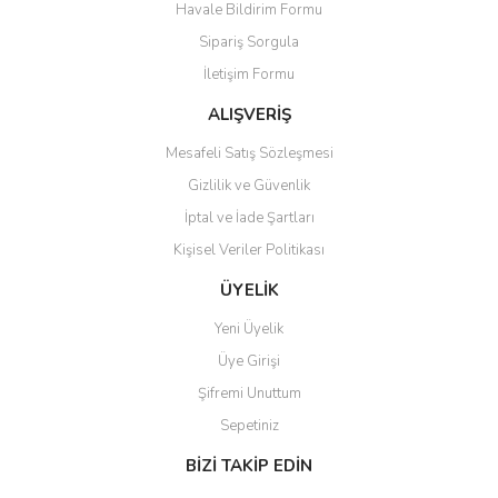
Havale Bildirim Formu
Ürün açıklamasında eksik bilgiler bulunuyor.
Sipariş Sorgula
Ürün bilgilerinde hatalar bulunuyor.
İletişim Formu
Ürün fiyatı diğer sitelerden daha pahalı.
Bu ürüne benzer farklı alternatifler olmalı.
ALIŞVERİŞ
Mesafeli Satış Sözleşmesi
Gizlilik ve Güvenlik
İptal ve İade Şartları
Kişisel Veriler Politikası
Gönder
ÜYELİK
Yeni Üyelik
Üye Girişi
Şifremi Unuttum
Sepetiniz
BİZİ TAKİP EDİN