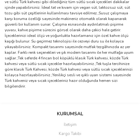
ve sütlü Türk kahvesi gibi dilediğiniz tüm sütlü sıcak içecekleri dakikalar
içinde yapabilirsiniz. İdeal tat ve kıvam için vegan süt, laktozsuz süt, süt
tozu gibi süt çeşitlerinin kullanılması tavsiye edilmez.;Susuz çalışmaya
karşı koruma özelliği sayesinde makineniz otomatik olarak kapanarak
güvenli bir kullanım sunar. Çalışma esnasında aydınlatmalı pişirme
yuvası, kahve pişirme sürecini görsel olarak daha çekici hale getirir.
İçeceklerinizi ideal ölçü ve yoğunlukta hazırlamanız için özel kahve ölçü
kaşığı bulunur. Su geçirmez teknolojisi ile cezveyi duru su ile kolayca
yıkayabilirsiniz. Kompakt tasarımı sayesinde mutfak tezgâhınızda az yer
kaplar. Farklı renk seçenekleri ve şık modern tasarımı ile her mutfağa uyum
sağlar.;Tek seferde 4 fincan bol köpüklü klasik Türk kahvesi, közde Türk
kahvesi veya sütlü sıcak içecekler hazırlayabilirsiniz.;Tek tuşla tercihinize
göre klasik Türk Kahvesi, közde Türk kahvesi veya sütlü sıcak içeceklerinizi
kolayca hazırlayabilirsiniz.;Yenilikçi sesli ve ışıklı uyarı sistemi sayesinde
Türk kahveniz veya sıcak içecekleriniz hazır olduğunda hemen sizi
bilgilendirir.
Bu ürünün fiyat bilgisi, resim, ürün açıklamalarında ve diğer
konularda yetersiz gördüğünüz noktaları öneri formunu kullanarak
Bu ürüne ilk yorumu siz yapın!
KURUMSAL
tarafımıza iletebilirsiniz.
Görüş ve önerileriniz için teşekkür ederiz.
İletişim
Yorum Yaz
Kargo Takibi
Ürün resmi kalitesiz, bozuk veya görüntülenemiyor.