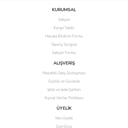
konularda yetersiz gördüğünüz noktaları öneri formunu kullanarak
Bu ürüne ilk yorumu siz yapın!
KURUMSAL
tarafımıza iletebilirsiniz.
Görüş ve önerileriniz için teşekkür ederiz.
İletişim
Yorum Yaz
Kargo Takibi
Ürün resmi kalitesiz, bozuk veya görüntülenemiyor.
Havale Bildirim Formu
Ürün açıklamasında eksik bilgiler bulunuyor.
Sipariş Sorgula
Ürün bilgilerinde hatalar bulunuyor.
İletişim Formu
Ürün fiyatı diğer sitelerden daha pahalı.
Bu ürüne benzer farklı alternatifler olmalı.
ALIŞVERİŞ
Mesafeli Satış Sözleşmesi
Gizlilik ve Güvenlik
İptal ve İade Şartları
Kişisel Veriler Politikası
Gönder
ÜYELİK
Yeni Üyelik
Üye Girişi