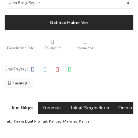
Gelince Haber Ver
Tavsiye Et
Yorum Yaz
Ürün Paylaş :
Karşılaştır
Ürün Bilgisi
Yorumlar
Taksit Seçenekleri
Önerilerin
Fakir Kaave Dual Pro Türk Kahvesi Makinesi Kahve
Bu ürünün fiyat bilgisi, resim, ürün açıklamalarında ve diğer