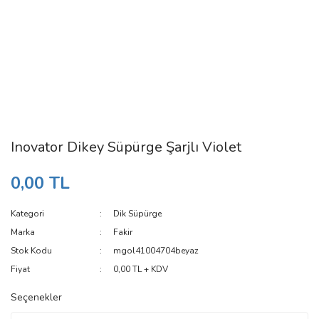
Inovator Dikey Süpürge Şarjlı Violet
0,00 TL
Kategori
Dik Süpürge
Marka
Fakir
Stok Kodu
mgol41004704beyaz
Fiyat
0,00 TL + KDV
Seçenekler