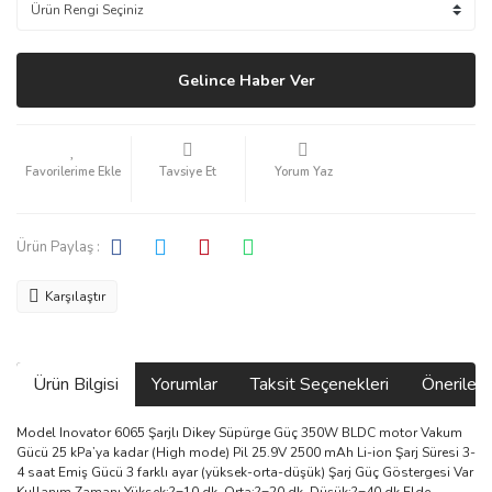
Gelince Haber Ver
Tavsiye Et
Yorum Yaz
Ürün Paylaş :
Karşılaştır
Ürün Bilgisi
Yorumlar
Taksit Seçenekleri
Önerilerin
Model Inovator 6065 Şarjlı Dikey Süpürge Güç 350W BLDC motor Vakum
Gücü 25 kPa’ya kadar (High mode) Pil 25.9V 2500 mAh Li-ion Şarj Süresi 3-
4 saat Emiş Gücü 3 farklı ayar (yüksek-orta-düşük) Şarj Güç Göstergesi Var