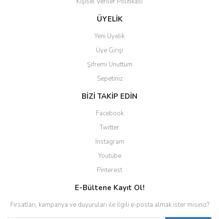
Kişisel Veriler Politikası
Gönder
ÜYELİK
Yeni Üyelik
Üye Girişi
Şifremi Unuttum
Sepetiniz
BİZİ TAKİP EDİN
Facebook
Twitter
Instagram
Youtube
Pinterest
E-Bültene Kayıt Ol!
Fırsatları, kampanya ve duyuruları ile ilgili e-posta almak ister misiniz?