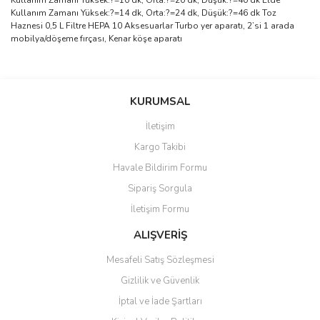
Kullanım Zamanı Yüksek:?=10 dk, Orta:?=20 dk, Düşük:?=40 dk Elde
Kullanım Zamanı Yüksek:?=14 dk, Orta:?=24 dk, Düşük:?=46 dk Toz
Haznesi 0,5 L Filtre HEPA 10 Aksesuarlar Turbo yer aparatı, 2’si 1 arada
mobilya/döşeme fırçası, Kenar köşe aparatı
Bu ürünün fiyat bilgisi, resim, ürün açıklamalarında ve diğer
konularda yetersiz gördüğünüz noktaları öneri formunu kullanarak
Bu ürüne ilk yorumu siz yapın!
KURUMSAL
tarafımıza iletebilirsiniz.
Görüş ve önerileriniz için teşekkür ederiz.
İletişim
Yorum Yaz
Kargo Takibi
Ürün resmi kalitesiz, bozuk veya görüntülenemiyor.
Havale Bildirim Formu
Ürün açıklamasında eksik bilgiler bulunuyor.
Sipariş Sorgula
Ürün bilgilerinde hatalar bulunuyor.
İletişim Formu
Ürün fiyatı diğer sitelerden daha pahalı.
Bu ürüne benzer farklı alternatifler olmalı.
ALIŞVERİŞ
Mesafeli Satış Sözleşmesi
Gizlilik ve Güvenlik
İptal ve İade Şartları