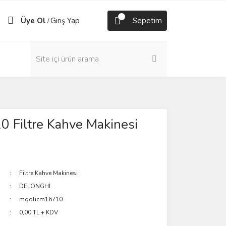
Üye Ol
Giriş Yap
Sepetim
/
 Filtre Kahve Makinesi
Filtre Kahve Makinesi
DELONGHİ
mgolicm16710
0,00 TL + KDV