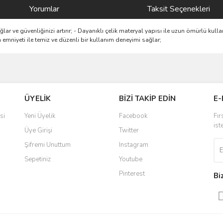
Yorumlar
Taksit Seçenekleri
ar ve güvenliğinizi artırır; - Dayanıklı çelik materyal yapısı ile uzun ömürlü kull
emniyeti ile temiz ve düzenli bir kullanım deneyimi sağlar;
ve diğer konularda yetersiz gördüğünüz noktaları öneri formunu kullanarak taraf
Bu ürüne ilk yorumu siz yapın!
ÜYELİK
BİZİ TAKİP EDİN
E-
r.
Yorum Yaz
si
Yeni Üyelik
Facebook
Fır
ist
Üye Girişi
Twitter
Şifremi Unuttum
Instagram
Sepetiniz
Youtube
Pinterest
Bi
Gönder