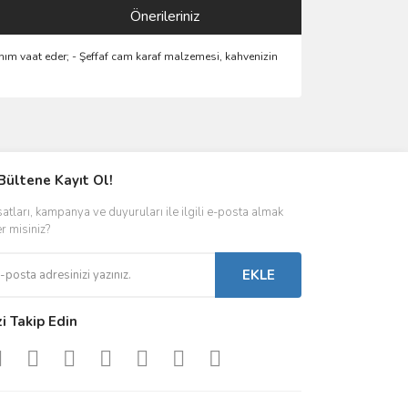
Önerileriniz
anım vaat eder; - Şeffaf cam karaf malzemesi, kahvenizin
ımıza iletebilirsiniz.
Bültene Kayıt Ol!
satları, kampanya ve duyuruları ile ilgili e-posta almak
er misiniz?
EKLE
zi Takip Edin