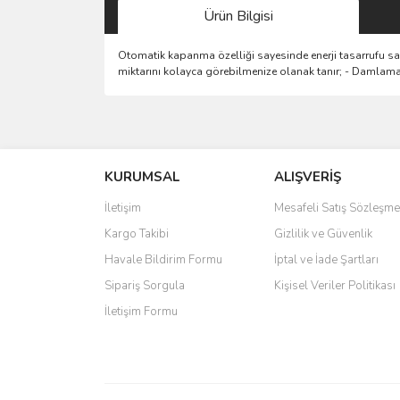
Ürün Bilgisi
Otomatik kapanma özelliği sayesinde enerji tasarrufu sağl
miktarını kolayca görebilmenize olanak tanır; - Damlama 
Bu ürünün fiyat bilgisi, resim, ürün açıklamalarında 
Görüş ve önerileriniz için teşekkür ederiz.
KURUMSAL
ALIŞVERİŞ
Ürün resmi kalitesiz, bozuk veya görüntülenemiyo
Ürün açıklamasında eksik bilgiler bulunuyor.
İletişim
Mesafeli Satış Sözleşme
Ürün bilgilerinde hatalar bulunuyor.
Kargo Takibi
Gizlilik ve Güvenlik
Ürün fiyatı diğer sitelerden daha pahalı.
Havale Bildirim Formu
İptal ve İade Şartları
Bu ürüne benzer farklı alternatifler olmalı.
Sipariş Sorgula
Kişisel Veriler Politikası
İletişim Formu