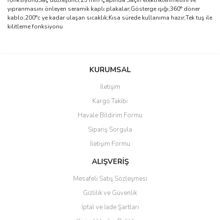
fonksiyonuSaç düzleştirici;25 mm Çapında Saçın elektriklenmesini ve
yıpranmasını önleyen seramik kaplı plakalar;Gösterge ışığı;360° döner
kablo;200°c ye kadar ulaşan sıcaklık;Kısa sürede kullanıma hazır;Tek tuş ile
kilitleme fonksiyonu
Bu ürünün fiyat bilgisi, resim, ürün açıklamalarında ve diğer
konularda yetersiz gördüğünüz noktaları öneri formunu kullanarak
Bu ürüne ilk yorumu siz yapın!
KURUMSAL
tarafımıza iletebilirsiniz.
Görüş ve önerileriniz için teşekkür ederiz.
İletişim
Yorum Yaz
Kargo Takibi
Ürün resmi kalitesiz, bozuk veya görüntülenemiyor.
Havale Bildirim Formu
Ürün açıklamasında eksik bilgiler bulunuyor.
Sipariş Sorgula
Ürün bilgilerinde hatalar bulunuyor.
İletişim Formu
Ürün fiyatı diğer sitelerden daha pahalı.
Bu ürüne benzer farklı alternatifler olmalı.
ALIŞVERİŞ
Mesafeli Satış Sözleşmesi
Gizlilik ve Güvenlik
İptal ve İade Şartları