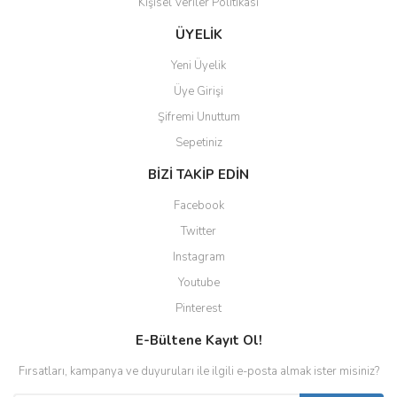
Kişisel Veriler Politikası
Gönder
ÜYELİK
Yeni Üyelik
Üye Girişi
Şifremi Unuttum
Sepetiniz
BİZİ TAKİP EDİN
Facebook
Twitter
Instagram
Youtube
Pinterest
E-Bültene Kayıt Ol!
Fırsatları, kampanya ve duyuruları ile ilgili e-posta almak ister misiniz?