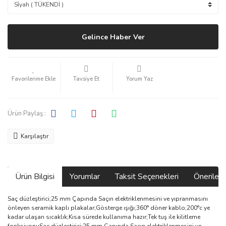
Gelince Haber Ver
Tavsiye Et
Yorum Yaz
Ürün Paylaş :
Karşılaştır
Ürün Bilgisi
Yorumlar
Taksit Seçenekleri
Önerilerin
Saç düzleştirici;25 mm Çapında Saçın elektriklenmesini ve yıpranmasını
önleyen seramik kaplı plakalar;Gösterge ışığı;360° döner kablo;200°c ye
kadar ulaşan sıcaklık;Kısa sürede kullanıma hazır;Tek tuş ile kilitleme