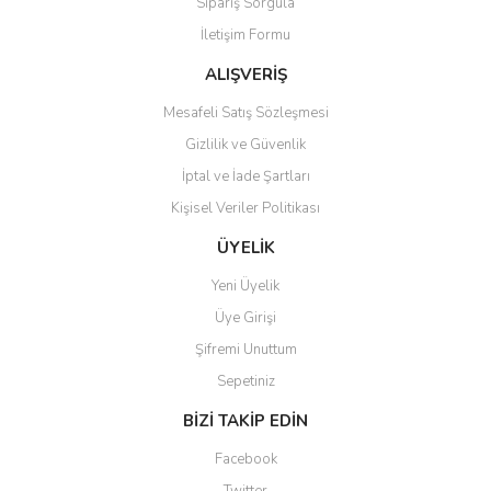
Sipariş Sorgula
Ürün bilgilerinde hatalar bulunuyor.
İletişim Formu
Ürün fiyatı diğer sitelerden daha pahalı.
Bu ürüne benzer farklı alternatifler olmalı.
ALIŞVERİŞ
Mesafeli Satış Sözleşmesi
Gizlilik ve Güvenlik
İptal ve İade Şartları
Kişisel Veriler Politikası
Gönder
ÜYELİK
Yeni Üyelik
Üye Girişi
Şifremi Unuttum
Sepetiniz
BİZİ TAKİP EDİN
Facebook