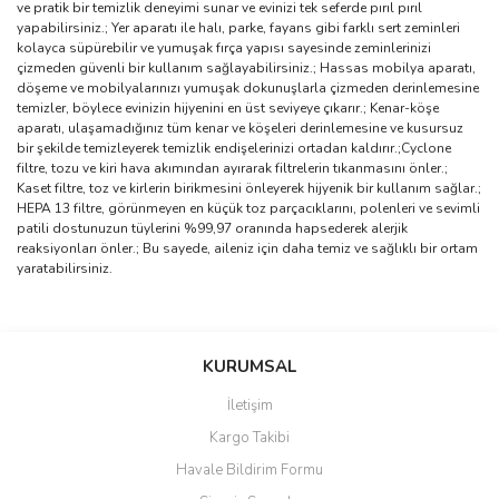
ve pratik bir temizlik deneyimi sunar ve evinizi tek seferde pırıl pırıl
yapabilirsiniz.; Yer aparatı ile halı, parke, fayans gibi farklı sert zeminleri
kolayca süpürebilir ve yumuşak fırça yapısı sayesinde zeminlerinizi
çizmeden güvenli bir kullanım sağlayabilirsiniz.; Hassas mobilya aparatı,
döşeme ve mobilyalarınızı yumuşak dokunuşlarla çizmeden derinlemesine
temizler, böylece evinizin hijyenini en üst seviyeye çıkarır.; Kenar-köşe
aparatı, ulaşamadığınız tüm kenar ve köşeleri derinlemesine ve kusursuz
bir şekilde temizleyerek temizlik endişelerinizi ortadan kaldırır.;Cyclone
filtre, tozu ve kiri hava akımından ayırarak filtrelerin tıkanmasını önler.;
Kaset filtre, toz ve kirlerin birikmesini önleyerek hijyenik bir kullanım sağlar.;
HEPA 13 filtre, görünmeyen en küçük toz parçacıklarını, polenleri ve sevimli
patili dostunuzun tüylerini %99,97 oranında hapsederek alerjik
reaksiyonları önler.; Bu sayede, aileniz için daha temiz ve sağlıklı bir ortam
yaratabilirsiniz.
Bu ürünün fiyat bilgisi, resim, ürün açıklamalarında ve diğer
konularda yetersiz gördüğünüz noktaları öneri formunu kullanarak
Bu ürüne ilk yorumu siz yapın!
KURUMSAL
tarafımıza iletebilirsiniz.
Görüş ve önerileriniz için teşekkür ederiz.
İletişim
Yorum Yaz
Kargo Takibi
Ürün resmi kalitesiz, bozuk veya görüntülenemiyor.
Havale Bildirim Formu
Ürün açıklamasında eksik bilgiler bulunuyor.