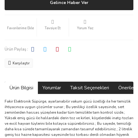
Gelince Haber Ver
Tavsiye Et
Yorum Yaz
Ürün Paylaş :
Karşılaştır
Ürün Bilgisi
Yorumlar
Taksit Seçenekleri
Önerilerin
Fakir Elektronik Süpürge, ayarlanabilir vakum gücü özelliği ile her temizlik
ihtiyacınıza uygun çözümler sunar.; Bu yenilikçi özellik sayesinde, sert
zeminlerden hassas yüzeylere kadar tüm temizlikte tam kontrol sizde.;
Yüksek emiş gücü ile halılardaki derin toz ve kirleri, köşelerdeki inatçı tozları
ve evcil hayvan tüylerini bile kolayca süpürebilirsiniz.; Bu sayede, temizliği
daha kısa sürede tamamlayarak zamandan tasarruf edebilirsiniz.; 2 litrelik
geniş toz hazne kapasitesi sayesinde toz torbası derdi olmadan hijyenik