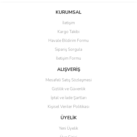
Bu ürünün fiyat bilgisi, resim, ürün açıklamalarında ve diğer
konularda yetersiz gördüğünüz noktaları öneri formunu kullanarak
Bu ürüne ilk yorumu siz yapın!
KURUMSAL
tarafımıza iletebilirsiniz.
Görüş ve önerileriniz için teşekkür ederiz.
İletişim
Yorum Yaz
Kargo Takibi
Ürün resmi kalitesiz, bozuk veya görüntülenemiyor.
Havale Bildirim Formu
Ürün açıklamasında eksik bilgiler bulunuyor.
Sipariş Sorgula
Ürün bilgilerinde hatalar bulunuyor.
İletişim Formu
Ürün fiyatı diğer sitelerden daha pahalı.
Bu ürüne benzer farklı alternatifler olmalı.
ALIŞVERİŞ
Mesafeli Satış Sözleşmesi
Gizlilik ve Güvenlik
İptal ve İade Şartları
Kişisel Veriler Politikası
Gönder
ÜYELİK
Yeni Üyelik