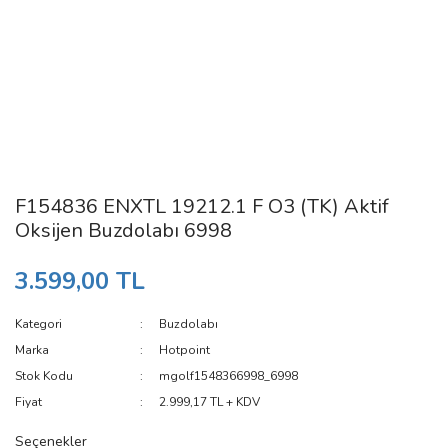
F154836 ENXTL 19212.1 F O3 (TK) Aktif
Oksijen Buzdolabı 6998
3.599,00 TL
Kategori
Buzdolabı
Marka
Hotpoint
Stok Kodu
mgolf1548366998_6998
Fiyat
2.999,17 TL + KDV
Seçenekler