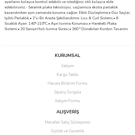
ayarlarını kolayca kontrol edebilir ve istediğiniz stili kolayca elde
edebilirsiniz;- Seramik plaka teknolojisi, saçlarınıza ekstra parlaklık
kazandırırken aynı zamanda koruma sağlar; Etkili Düzleştirme;• Düz Saçlar,
Işıltılı Parlaklık;• 2'si Bir Arada Şekillendirme: Liss & Curl Sistemi;• 8
Sıcaklık Ayarı: 140°-210°C;• Aşırı Isınma Koruması;• Hareketli Plaka
Sistemi;• 30 Saniye Hızlı Isınma Süresi;• 360 ° Dönebilen Kordon Tasarımı
Bu ürünün fiyat bilgisi, resim, ürün açıklamalarında ve diğer
konularda yetersiz gördüğünüz noktaları öneri formunu kullanarak
Bu ürüne ilk yorumu siz yapın!
KURUMSAL
tarafımıza iletebilirsiniz.
Görüş ve önerileriniz için teşekkür ederiz.
İletişim
Yorum Yaz
Kargo Takibi
Ürün resmi kalitesiz, bozuk veya görüntülenemiyor.
Havale Bildirim Formu
Ürün açıklamasında eksik bilgiler bulunuyor.
Sipariş Sorgula
Ürün bilgilerinde hatalar bulunuyor.
İletişim Formu
Ürün fiyatı diğer sitelerden daha pahalı.
Bu ürüne benzer farklı alternatifler olmalı.
ALIŞVERİŞ
Mesafeli Satış Sözleşmesi
Gizlilik ve Güvenlik