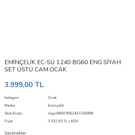
EMİNÇELİK EC-SÜ 1240 BG60 ENG SİYAH
SET ÜSTÜ CAM OCAK
3.999,00 TL
Kategori
Ocak
Marka
Eminçelik
Stok Kodu
mgol86974052437236998
Fiyat
3.332,50 TL + KDV
Seçenekler