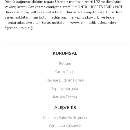
Dörtlü bağımsız döküm ızgara Ücretsiz montaj hizmeti LPG ye dönüşüm
imkanı; ücretli Gaz kesme emniyet sistemi * MONTAJ ÜCRETSİZDİR; ( NOT:
Ürünün montajı yetkili servisler tarafından ücretsiz yapılmaktadır; Sadece
servis noktalarımızın bulunmadığı bazı merkez,ilçe,köy v; b; yerlerde
montaj tüketiciye aittir; Servis noktalarını www; emincelik; adresinden
öğrenebilirsiniz; );
Bu ürünün fiyat bilgisi, resim, ürün açıklamalarında ve diğer
konularda yetersiz gördüğünüz noktaları öneri formunu kullanarak
Bu ürüne ilk yorumu siz yapın!
KURUMSAL
tarafımıza iletebilirsiniz.
Görüş ve önerileriniz için teşekkür ederiz.
İletişim
Yorum Yaz
Kargo Takibi
Ürün resmi kalitesiz, bozuk veya görüntülenemiyor.
Havale Bildirim Formu
Ürün açıklamasında eksik bilgiler bulunuyor.
Sipariş Sorgula
Ürün bilgilerinde hatalar bulunuyor.
İletişim Formu
Ürün fiyatı diğer sitelerden daha pahalı.
Bu ürüne benzer farklı alternatifler olmalı.
ALIŞVERİŞ
Mesafeli Satış Sözleşmesi
Gizlilik ve Güvenlik