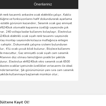
Önerileriniz
 renk tasarımlı ankastre ocak elektrikle çalışır.; Kablo
ak düğme ve fonksiyonlarını hafif dokundurarak ayarlama
a estetik görünüm kazandırır.; Seramik ocak gaz emniyet
ux ehf6240iok otomatik kapanma özelliği sayesinde çok
ar.; 240 voltaja kadar kullanımı kolaylaşır.; Electrolux
hf6240iok elektrikli ocak siyah renk tasarımı sayesinde
olay montajı sayesinde kolayca mutfağınıza entegre
e sahiptir.; Dokunmatik çalışma sistemi bulunduran
ur.; 4’lü ocak çocuk kilidi bulunur.; Böylece kullanımı
 de mevcuttur.; Gaz emniyetli ocak siyah cam seramik
Alanının düz olması temizliğinin pratik bir şekilde
turur.; Electrolux ehf6240iok vitro seramik ocak 6500
stre ocaklar içerisinde özellikleri ve tasarımı ile ideal
içimde tamamlar.; Şık görünümünün yanı sıra cam seramik
ir şekilde kullanmaya başlamak mümkün olur.;
ımıza iletebilirsiniz.
Bültene Kayıt Ol!