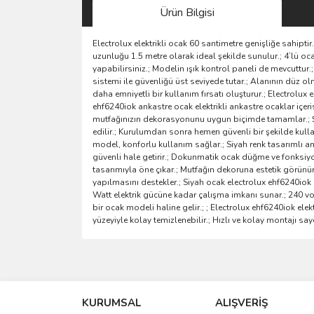
Ürün Bilgisi
Electrolux elektrikli ocak 60 santimetre genişliğe sahipt
uzunluğu 1.5 metre olarak ideal şekilde sunulur.; 4’lü o
yapabilirsiniz.; Modelin ışık kontrol paneli de mevcuttu
sistemi ile güvenliğü üst seviyede tutar.; Alanının düz o
daha emniyetli bir kullanım fırsatı oluşturur.; Electrolu
ehf6240iok ankastre ocak elektrikli ankastre ocaklar içeris
mutfağınızın dekorasyonunu uygun biçimde tamamlar.; Şık
edilir.; Kurulumdan sonra hemen güvenli bir şekilde kul
model, konforlu kullanım sağlar.; Siyah renk tasarımlı ank
güvenli hale getirir.; Dokunmatik ocak düğme ve fonksiyo
tasarımıyla öne çıkar.; Mutfağın dekoruna estetik görünüm
yapılmasını destekler.; Siyah ocak electrolux ehf6240iok
Watt elektrik gücüne kadar çalışma imkanı sunar.; 240 volt
bir ocak modeli haline gelir.; ; Electrolux ehf6240iok 
yüzeyiyle kolay temizlenebilir.; Hızlı ve kolay montajı
Bu ürünün fiyat bilgisi, resim, ürün açıklamalarında 
Görüş ve önerileriniz için teşekkür ederiz.
KURUMSAL
ALIŞVERİŞ
Ürün resmi kalitesiz, bozuk veya görüntülenemiyo