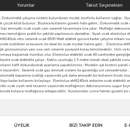
Yorumlar
Taksit Seçenekleri
ir.; Dokunmatik çalışma sistemi bulunduran model, konforlu kullanım sağlar.; Siyah
cak çocuk kilidi bulunur.; Böylece kullanımı güvenli hale getirir.; Dokunmatik oc
r.; Gaz emniyetli ocak siyah cam seramik tasarımıyla öne çıkar.; Mutfağın dekorun
lması temizliğinin pratik bir şekilde yapılmasını destekler.; Siyah ocak electrol
x ehf6240iok vitro seramik ocak 6500 Watt elektrik gücüne kadar çalışma imkanı sun
inde özellikleri ve tasarımı ile ideal bir ocak modeli haline gelir.; ; Electrolux e
 görünümünün yanı sıra cam seramik yüzeyiyle kolay temizlenebilir.; Hızlı ve k
lanmaya başlamak mümkün olur.;Electrolux elektrikli ocak 60 santimetre genişliğ
astre ocak elektrikle çalışır.; Kablo uzunluğu 1.5 metre olarak ideal şekilde sunul
nlarını hafif dokundurarak ayarlama yapabilirsiniz.; Modelin ışık kontrol paneli
 kazandırır.; Seramik ocak gaz emniyet sistemi ile güvenliğü üst seviyede tutar.; 
 otomatik kapanma özelliği sayesinde çok daha emniyetli bir kullanım fırsatı oluş
aja kadar kullanımı kolaylaşır.; Electrolux ehf6240iok ankastre ocak elektrikli anka
elektrikli ocak siyah renk tasarımı sayesinde mutfağınızın dekorasyonunu uygun b
 sayesinde kolayca mutfağınıza entegre edilir.; Kurulumdan sonra hemen güvenli b
ve diğer konularda yetersiz gördüğünüz noktaları öneri formunu kullanarak taraf
Bu ürüne ilk yorumu siz yapın!
ÜYELİK
BİZİ TAKİP EDİN
E-
r.