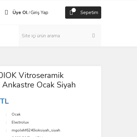
Üye Ol
Giriş Yap
Sepetim
/
IOK Vitroseramik
li Ankastre Ocak Siyah
 TL
Ocak
Electrolux
mgolehf6240ioksiyah_siyah