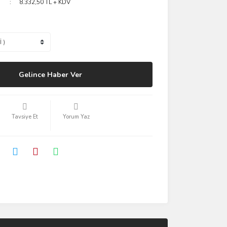
8.332,50 TL + KDV
Gelince Haber Ver
Tavsiye Et
Yorum Yaz