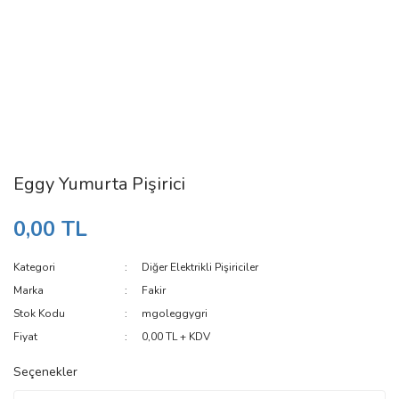
Eggy Yumurta Pişirici
0,00 TL
Kategori
Diğer Elektrikli Pişiriciler
Marka
Fakir
Stok Kodu
mgoleggygri
Fiyat
0,00 TL + KDV
Seçenekler