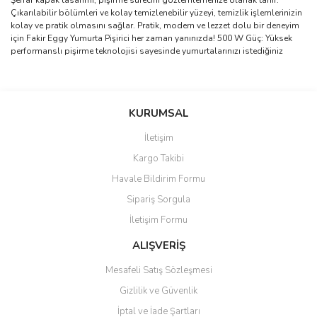
Şeffaf kapak tasarımı, pişirme sürecini gözlemlemenize olanak tanır.
Çıkarılabilir bölümleri ve kolay temizlenebilir yüzeyi, temizlik işlemlerinizin
kolay ve pratik olmasını sağlar. Pratik, modern ve lezzet dolu bir deneyim
için Fakir Eggy Yumurta Pişirici her zaman yanınızda! 500 W Güç: Yüksek
performanslı pişirme teknolojisi sayesinde yumurtalarınızı istediğiniz
Bu ürünün fiyat bilgisi, resim, ürün açıklamalarında ve diğer
konularda yetersiz gördüğünüz noktaları öneri formunu kullanarak
Bu ürüne ilk yorumu siz yapın!
KURUMSAL
tarafımıza iletebilirsiniz.
Görüş ve önerileriniz için teşekkür ederiz.
İletişim
Yorum Yaz
Kargo Takibi
Ürün resmi kalitesiz, bozuk veya görüntülenemiyor.
Havale Bildirim Formu
Ürün açıklamasında eksik bilgiler bulunuyor.
Sipariş Sorgula
Ürün bilgilerinde hatalar bulunuyor.
İletişim Formu
Ürün fiyatı diğer sitelerden daha pahalı.
Bu ürüne benzer farklı alternatifler olmalı.
ALIŞVERİŞ
Mesafeli Satış Sözleşmesi
Gizlilik ve Güvenlik
İptal ve İade Şartları