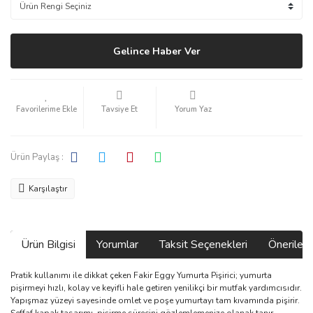
Gelince Haber Ver
Tavsiye Et
Yorum Yaz
Ürün Paylaş :
Karşılaştır
Ürün Bilgisi
Yorumlar
Taksit Seçenekleri
Önerilerin
Pratik kullanımı ile dikkat çeken Fakir Eggy Yumurta Pişirici; yumurta
pişirmeyi hızlı, kolay ve keyifli hale getiren yenilikçi bir mutfak yardımcısıdır.
Yapışmaz yüzeyi sayesinde omlet ve poşe yumurtayı tam kıvamında pişirir.