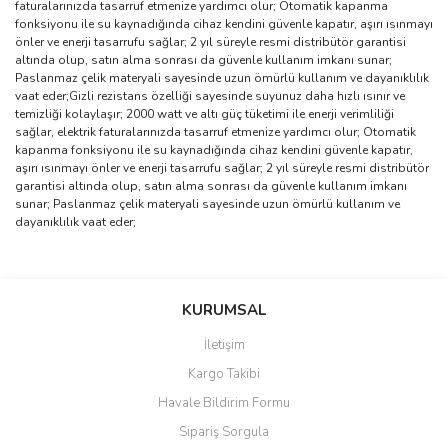
faturalarınızda tasarruf etmenize yardımcı olur; Otomatik kapanma
fonksiyonu ile su kaynadığında cihaz kendini güvenle kapatır, aşırı ısınmayı
önler ve enerji tasarrufu sağlar; 2 yıl süreyle resmi distribütör garantisi
altında olup, satın alma sonrası da güvenle kullanım imkanı sunar;
Paslanmaz çelik materyali sayesinde uzun ömürlü kullanım ve dayanıklılık
vaat eder;Gizli rezistans özelliği sayesinde suyunuz daha hızlı ısınır ve
temizliği kolaylaşır; 2000 watt ve altı güç tüketimi ile enerji verimliliği
sağlar, elektrik faturalarınızda tasarruf etmenize yardımcı olur; Otomatik
kapanma fonksiyonu ile su kaynadığında cihaz kendini güvenle kapatır,
aşırı ısınmayı önler ve enerji tasarrufu sağlar; 2 yıl süreyle resmi distribütör
garantisi altında olup, satın alma sonrası da güvenle kullanım imkanı
sunar; Paslanmaz çelik materyali sayesinde uzun ömürlü kullanım ve
dayanıklılık vaat eder;
Bu ürünün fiyat bilgisi, resim, ürün açıklamalarında ve diğer
konularda yetersiz gördüğünüz noktaları öneri formunu kullanarak
Bu ürüne ilk yorumu siz yapın!
KURUMSAL
tarafımıza iletebilirsiniz.
Görüş ve önerileriniz için teşekkür ederiz.
İletişim
Yorum Yaz
Kargo Takibi
Ürün resmi kalitesiz, bozuk veya görüntülenemiyor.
Havale Bildirim Formu
Ürün açıklamasında eksik bilgiler bulunuyor.
Sipariş Sorgula
Ürün bilgilerinde hatalar bulunuyor.