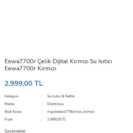
Eewa7700r Çelik Dijital Kırmızı Su Isıtıcı
Eewa7700r Kırmızı
2.999,00 TL
Kategori
Su Isıtıcı & Kettle
Marka
Electrolux
Stok Kodu
mgoleewa770kirmizi_kirmizi
Fiyat
2.999,00 TL
Seçenekler