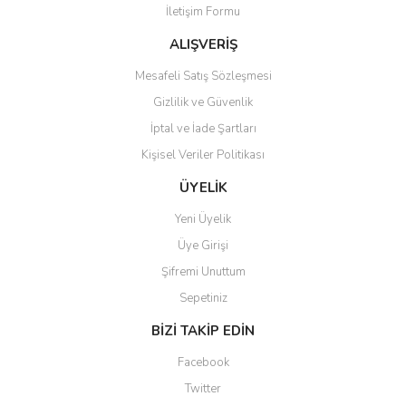
İletişim Formu
Ürün fiyatı diğer sitelerden daha pahalı.
Bu ürüne benzer farklı alternatifler olmalı.
ALIŞVERİŞ
Mesafeli Satış Sözleşmesi
Gizlilik ve Güvenlik
İptal ve İade Şartları
Kişisel Veriler Politikası
Gönder
ÜYELİK
Yeni Üyelik
Üye Girişi
Şifremi Unuttum
Sepetiniz
BİZİ TAKİP EDİN
Facebook
Twitter