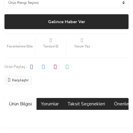
Gelince Haber Ver
Tavsiye Et
Yorum Yaz
Ürün Paylaş :
Karşılaştır
Ürün Bilgisi
Yorumlar
Taksit Seçenekleri
Önerilerin
Bu ürünün fiyat bilgisi, resim, ürün açıklamalarında ve diğer
konularda yetersiz gördüğünüz noktaları öneri formunu kullanarak