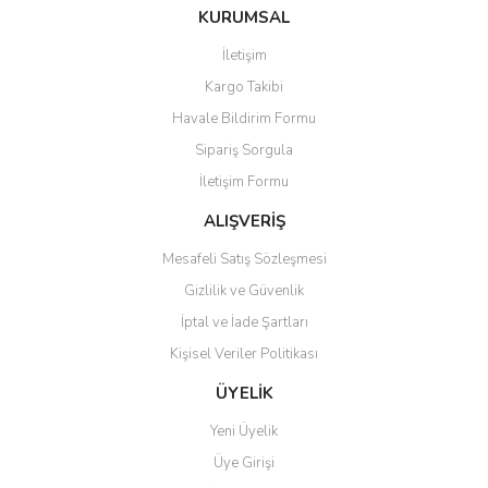
Bu ürüne ilk yorumu siz yapın!
KURUMSAL
tarafımıza iletebilirsiniz.
Görüş ve önerileriniz için teşekkür ederiz.
İletişim
Yorum Yaz
Kargo Takibi
Ürün resmi kalitesiz, bozuk veya görüntülenemiyor.
Havale Bildirim Formu
Ürün açıklamasında eksik bilgiler bulunuyor.
Sipariş Sorgula
Ürün bilgilerinde hatalar bulunuyor.
İletişim Formu
Ürün fiyatı diğer sitelerden daha pahalı.
Bu ürüne benzer farklı alternatifler olmalı.
ALIŞVERİŞ
Mesafeli Satış Sözleşmesi
Gizlilik ve Güvenlik
İptal ve İade Şartları
Kişisel Veriler Politikası
Gönder
ÜYELİK
Yeni Üyelik
Üye Girişi