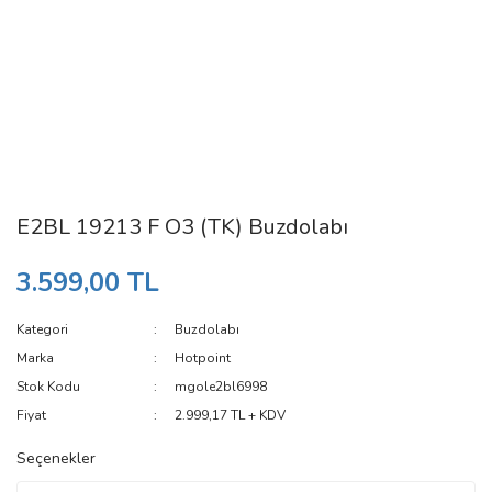
E2BL 19213 F O3 (TK) Buzdolabı
3.599,00 TL
Kategori
Buzdolabı
Marka
Hotpoint
Stok Kodu
mgole2bl6998
Fiyat
2.999,17 TL + KDV
Seçenekler