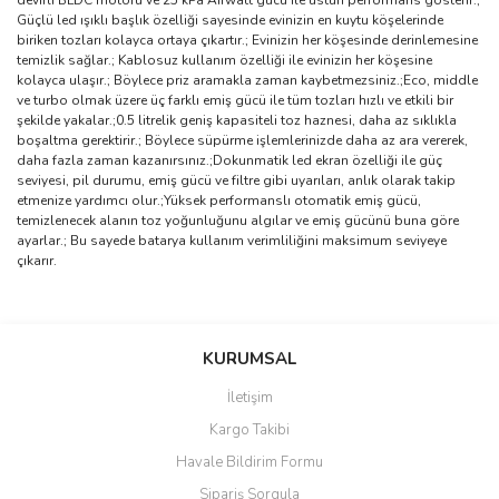
devirli BLDC motoru ve 25 kPa Airwatt gücü ile üstün performans gösterir.;
Güçlü led ışıklı başlık özelliği sayesinde evinizin en kuytu köşelerinde
biriken tozları kolayca ortaya çıkartır.; Evinizin her köşesinde derinlemesine
temizlik sağlar.; Kablosuz kullanım özelliği ile evinizin her köşesine
kolayca ulaşır.; Böylece priz aramakla zaman kaybetmezsiniz.;Eco, middle
ve turbo olmak üzere üç farklı emiş gücü ile tüm tozları hızlı ve etkili bir
şekilde yakalar.;0.5 litrelik geniş kapasiteli toz haznesi, daha az sıklıkla
boşaltma gerektirir.; Böylece süpürme işlemlerinizde daha az ara vererek,
daha fazla zaman kazanırsınız.;Dokunmatik led ekran özelliği ile güç
seviyesi, pil durumu, emiş gücü ve filtre gibi uyarıları, anlık olarak takip
etmenize yardımcı olur.;Yüksek performanslı otomatik emiş gücü,
temizlenecek alanın toz yoğunluğunu algılar ve emiş gücünü buna göre
ayarlar.; Bu sayede batarya kullanım verimliliğini maksimum seviyeye
çıkarır.
Bu ürünün fiyat bilgisi, resim, ürün açıklamalarında ve diğer
konularda yetersiz gördüğünüz noktaları öneri formunu kullanarak
Bu ürüne ilk yorumu siz yapın!
KURUMSAL
tarafımıza iletebilirsiniz.
Görüş ve önerileriniz için teşekkür ederiz.
İletişim
Yorum Yaz
Kargo Takibi
Ürün resmi kalitesiz, bozuk veya görüntülenemiyor.
Havale Bildirim Formu
Ürün açıklamasında eksik bilgiler bulunuyor.
Sipariş Sorgula