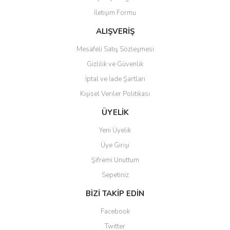
Ürün bilgilerinde hatalar bulunuyor.
İletişim Formu
Ürün fiyatı diğer sitelerden daha pahalı.
Bu ürüne benzer farklı alternatifler olmalı.
ALIŞVERİŞ
Mesafeli Satış Sözleşmesi
Gizlilik ve Güvenlik
İptal ve İade Şartları
Kişisel Veriler Politikası
Gönder
ÜYELİK
Yeni Üyelik
Üye Girişi
Şifremi Unuttum
Sepetiniz
BİZİ TAKİP EDİN
Facebook
Twitter