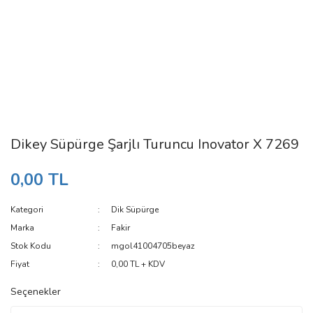
Dikey Süpürge Şarjlı Turuncu Inovator X 7269
0,00 TL
Kategori
Dik Süpürge
Marka
Fakir
Stok Kodu
mgol41004705beyaz
Fiyat
0,00 TL + KDV
Seçenekler