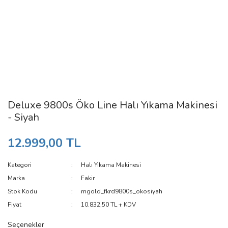
Deluxe 9800s Öko Line Halı Yıkama Makinesi
- Siyah
12.999,00 TL
Kategori
Halı Yıkama Makinesi
Marka
Fakir
Stok Kodu
mgold_fkrd9800s_okosiyah
Fiyat
10.832,50 TL + KDV
Seçenekler