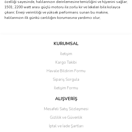
özelliği sayesinde, halılarınızın derinlemesine temizliğini ve hijyenini sağlar;
1501; 2200 watt arası güçlü motoru ile zorlu kir ve lekeleri bile kolayca
çıkarır; Enerji verimliliği ve yüksek performans sunan bu makine,
halılarınızın ilk günkü canlılığını korumasına yardımcı olur;
Bu ürünün fiyat bilgisi, resim, ürün açıklamalarında ve diğer
konularda yetersiz gördüğünüz noktaları öneri formunu kullanarak
Bu ürüne ilk yorumu siz yapın!
KURUMSAL
tarafımıza iletebilirsiniz.
Görüş ve önerileriniz için teşekkür ederiz.
İletişim
Yorum Yaz
Kargo Takibi
Ürün resmi kalitesiz, bozuk veya görüntülenemiyor.
Havale Bildirim Formu
Ürün açıklamasında eksik bilgiler bulunuyor.
Sipariş Sorgula
Ürün bilgilerinde hatalar bulunuyor.
İletişim Formu
Ürün fiyatı diğer sitelerden daha pahalı.
Bu ürüne benzer farklı alternatifler olmalı.
ALIŞVERİŞ
Mesafeli Satış Sözleşmesi
Gizlilik ve Güvenlik
İptal ve İade Şartları