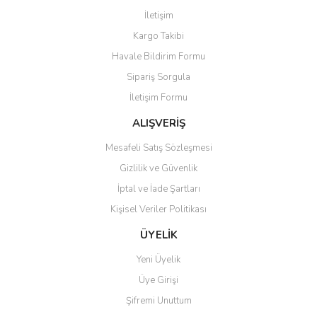
Görüş ve önerileriniz için teşekkür ederiz.
İletişim
Yorum Yaz
Kargo Takibi
Ürün resmi kalitesiz, bozuk veya görüntülenemiyor.
Havale Bildirim Formu
Ürün açıklamasında eksik bilgiler bulunuyor.
Sipariş Sorgula
Ürün bilgilerinde hatalar bulunuyor.
İletişim Formu
Ürün fiyatı diğer sitelerden daha pahalı.
Bu ürüne benzer farklı alternatifler olmalı.
ALIŞVERİŞ
Mesafeli Satış Sözleşmesi
Gizlilik ve Güvenlik
İptal ve İade Şartları
Kişisel Veriler Politikası
Gönder
ÜYELİK
Yeni Üyelik
Üye Girişi
Şifremi Unuttum