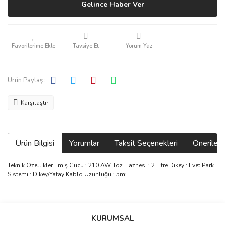
Gelince Haber Ver
Tavsiye Et
Yorum Yaz
Ürün Paylaş :
Karşılaştır
Ürün Bilgisi
Yorumlar
Taksit Seçenekleri
Önerilerin
Teknik Özellikler Emiş Gücü : 210 AW Toz Haznesi : 2 Litre Dikey : Evet Park
Sistemi : Dikey/Yatay Kablo Uzunluğu : 5m;
Bu ürünün fiyat bilgisi, resim, ürün açıklamalarında ve diğer
konularda yetersiz gördüğünüz noktaları öneri formunu kullanarak
Bu ürüne ilk yorumu siz yapın!
KURUMSAL
tarafımıza iletebilirsiniz.