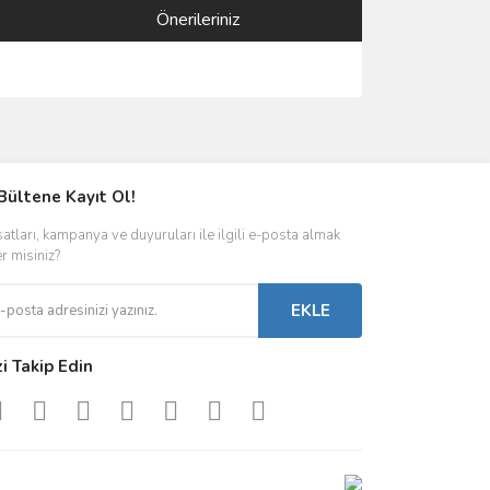
Önerileriniz
ımıza iletebilirsiniz.
Bültene Kayıt Ol!
satları, kampanya ve duyuruları ile ilgili e-posta almak
er misiniz?
EKLE
zi Takip Edin