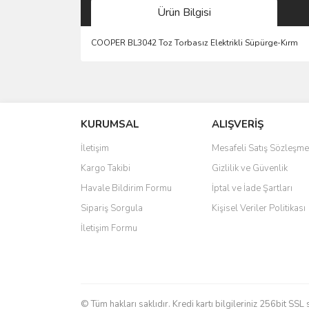
Ürün Bilgisi
COOPER BL3042 Toz Torbasız Elektrikli Süpürge-Kırm
Bu ürünün fiyat bilgisi, resim, ürün açıklamalarında 
Görüş ve önerileriniz için teşekkür ederiz.
KURUMSAL
ALIŞVERİŞ
Ürün resmi kalitesiz, bozuk veya görüntülenemiyo
Ürün açıklamasında eksik bilgiler bulunuyor.
İletişim
Mesafeli Satış Sözleşme
Ürün bilgilerinde hatalar bulunuyor.
Kargo Takibi
Gizlilik ve Güvenlik
Ürün fiyatı diğer sitelerden daha pahalı.
Havale Bildirim Formu
İptal ve İade Şartları
Bu ürüne benzer farklı alternatifler olmalı.
Sipariş Sorgula
Kişisel Veriler Politikası
İletişim Formu
© Tüm hakları saklıdır. Kredi kartı bilgileriniz 256bit SSL 