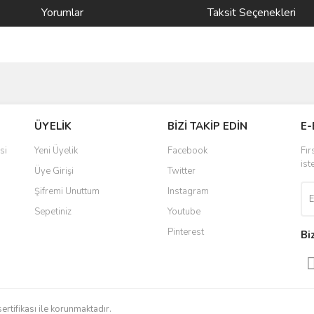
Yorumlar
Taksit Seçenekleri
ve diğer konularda yetersiz gördüğünüz noktaları öneri formunu kullanarak taraf
Bu ürüne ilk yorumu siz yapın!
ÜYELİK
BİZİ TAKİP EDİN
E-
r.
Yorum Yaz
si
Yeni Üyelik
Facebook
Fır
ist
Üye Girişi
Twitter
Şifremi Unuttum
Instagram
Sepetiniz
Youtube
Pinterest
Bi
Gönder
sertifikası ile korunmaktadır.