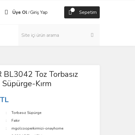
Üye Ol
Giriş Yap
Sepetim
/
BL3042 Toz Torbasız
li Süpürge-Kırm
 TL
Torbasız Süpürge
Fakir
mgolcooperkirmizi-onayhome