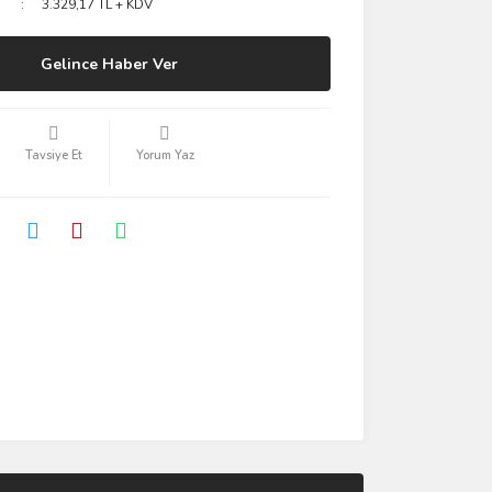
3.329,17 TL + KDV
Gelince Haber Ver
Tavsiye Et
Yorum Yaz