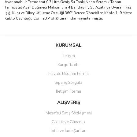
Ayarlanabilir Termostat 0,7 Litre Geniş Su Tankı Nano Seramik Taban
Termostat Ayar Düğmesi Maksimum 4 Bar Basınç Su Azalınca Uyaran İkaz
Işığı Kuru ve Dikey Ütüleme Özelliği 360° Derece Dönebilen Kablo 1; 9 Metre
Kablo Uzunluğu ConnectProf © tarafından yayınlanmıştır;
Bu ürünün fiyat bilgisi, resim, ürün açıklamalarında ve diğer
konularda yetersiz gördüğünüz noktaları öneri formunu kullanarak
Bu ürüne ilk yorumu siz yapın!
KURUMSAL
tarafımıza iletebilirsiniz.
Görüş ve önerileriniz için teşekkür ederiz.
İletişim
Yorum Yaz
Kargo Takibi
Ürün resmi kalitesiz, bozuk veya görüntülenemiyor.
Havale Bildirim Formu
Ürün açıklamasında eksik bilgiler bulunuyor.
Sipariş Sorgula
Ürün bilgilerinde hatalar bulunuyor.
İletişim Formu
Ürün fiyatı diğer sitelerden daha pahalı.
Bu ürüne benzer farklı alternatifler olmalı.
ALIŞVERİŞ
Mesafeli Satış Sözleşmesi
Gizlilik ve Güvenlik
İptal ve İade Şartları