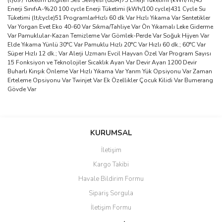
(l)69 / Tüketim Bilgileri Ses Seviyesi (dBA)75 Enerji Tüketimi (kWh/Yıl)43
Enerji SınıfıA-%20 100 cycle Enerji Tüketimi (kWh/100 cycle)431 Cycle Su
Tüketimi (lt/cycle)51 ProgramlarHızlı 60 dk Var Hızlı Yıkama Var Sentetikler
Var Yorgan Evet Eko 40-60 Var Sıkma/Tahliye Var Ön Yıkamalı Leke Giderme
Var Pamuklular-Kazan Temizleme Var Gömlek-Perde Var Soğuk Hijyen Var
Elde Yıkama Yünlü 30°C Var Pamuklu Hızlı 20°C Var Hızlı 60 dk.; 60°C Var
Süper Hızlı 12 dk.; Var Alerji Uzmanı Evcil Hayvan Özel Var Program Sayısı
15 Fonksiyon ve Teknolojiler Sıcaklık Ayarı Var Devir Ayarı 1200 Devir
Buharlı Kırışık Önleme Var Hızlı Yıkama Var Yarım Yük Opsiyonu Var Zaman
Erteleme Opsiyonu Var Twinjet Var Ek Özellikler Çocuk Kilidi Var Bumerang
Gövde Var
Bu ürünün fiyat bilgisi, resim, ürün açıklamalarında ve diğer
konularda yetersiz gördüğünüz noktaları öneri formunu kullanarak
Bu ürüne ilk yorumu siz yapın!
KURUMSAL
tarafımıza iletebilirsiniz.
Görüş ve önerileriniz için teşekkür ederiz.
İletişim
Yorum Yaz
Kargo Takibi
Ürün resmi kalitesiz, bozuk veya görüntülenemiyor.
Havale Bildirim Formu
Ürün açıklamasında eksik bilgiler bulunuyor.
Sipariş Sorgula
Ürün bilgilerinde hatalar bulunuyor.
İletişim Formu
Ürün fiyatı diğer sitelerden daha pahalı.