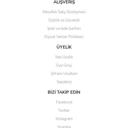
Bu ürüne benzer farklı alternatifler olmalı.
ALIŞVERİŞ
Mesafeli Satış Sözleşmesi
Gizlilik ve Güvenlik
İptal ve İade Şartları
Kişisel Veriler Politikası
Gönder
ÜYELİK
Yeni Üyelik
Üye Girişi
Şifremi Unuttum
Sepetiniz
BİZİ TAKİP EDİN
Facebook
Twitter
Instagram
Youtube