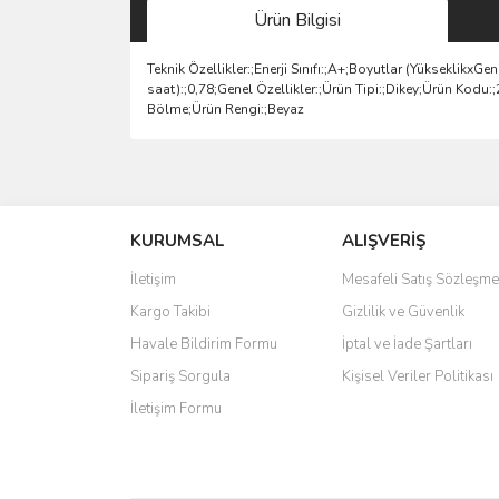
Ürün Bilgisi
Teknik Özellikler:;Enerji Sınıfı:;A+;Boyutlar (Yükseklikx
saat):;0,78;Genel Özellikler:;Ürün Tipi:;Dikey;Ürün Kod
Bölme;Ürün Rengi:;Beyaz
Bu ürünün fiyat bilgisi, resim, ürün açıklamalarında 
Görüş ve önerileriniz için teşekkür ederiz.
KURUMSAL
ALIŞVERİŞ
Ürün resmi kalitesiz, bozuk veya görüntülenemiyo
Ürün açıklamasında eksik bilgiler bulunuyor.
İletişim
Mesafeli Satış Sözleşme
Ürün bilgilerinde hatalar bulunuyor.
Kargo Takibi
Gizlilik ve Güvenlik
Ürün fiyatı diğer sitelerden daha pahalı.
Havale Bildirim Formu
İptal ve İade Şartları
Bu ürüne benzer farklı alternatifler olmalı.
Sipariş Sorgula
Kişisel Veriler Politikası
İletişim Formu