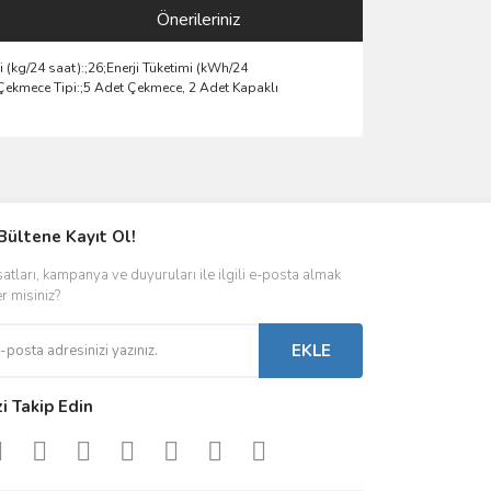
Önerileriniz
i (kg/24 saat):;26;Enerji Tüketimi (kWh/24
;Çekmece Tipi:;5 Adet Çekmece, 2 Adet Kapaklı
ımıza iletebilirsiniz.
Bültene Kayıt Ol!
satları, kampanya ve duyuruları ile ilgili e-posta almak
er misiniz?
EKLE
zi Takip Edin