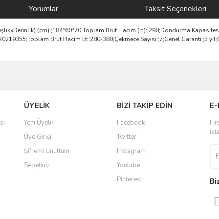
Yorumlar
Taksit Seçenekleri
GenişlikxDerinlik) (cm):;184*60*70;Toplam Brüt Hacim (lt):;290;Dondurma Kapasites
u:;20219355;Toplam Brüt Hacim Lt:;280-380;Çekmece Sayısı:;7;Genel Garanti:;3 yıl
ve diğer konularda yetersiz gördüğünüz noktaları öneri formunu kullanarak taraf
Bu ürüne ilk yorumu siz yapın!
ÜYELİK
BİZİ TAKİP EDİN
E-
r.
Yorum Yaz
si
Yeni Üyelik
Facebook
Fır
ist
Üye Girişi
Twitter
Şifremi Unuttum
Instagram
Sepetiniz
Youtube
Pinterest
Bi