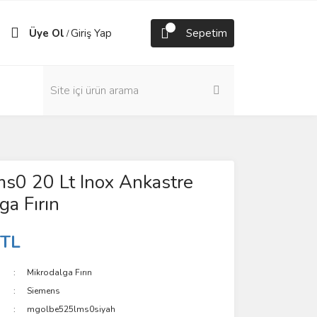
Üye Ol
Giriş Yap
Sepetim
/
s0 20 Lt Inox Ankastre
ga Fırın
 TL
Mikrodalga Fırın
Siemens
mgolbe525lms0siyah