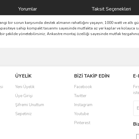
Yorumlar
Taksit Seçenekleri
angi bir sorun karşısında destek almanın rahatlığını yaşayın; 1000 watt ve altı güç t
 kapasiteye sahip kompakt tasarımı sayesinde mutfakta az yer kaplar ve kolayca sak
s bir şekilde yönetebilirsiniz; Ankastre montaj özelliği sayesinde mutfak tezgahın
ve diğer konularda yetersiz gördüğünüz noktaları öneri formunu kullanarak taraf
Bu ürüne ilk yorumu siz yapın!
ÜYELİK
BİZİ TAKİP EDİN
E-
r.
Yorum Yaz
si
Yeni Üyelik
Facebook
Fır
ist
Üye Girişi
Twitter
Şifremi Unuttum
Instagram
Sepetiniz
Youtube
Pinterest
Bi