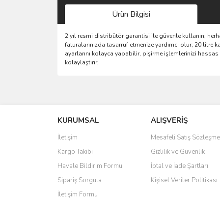
Ürün Bilgisi
2 yıl resmi distribütör garantisi ile güvenle kullanın; herh
faturalarınızda tasarruf etmenize yardımcı olur; 20 litre
ayarlarını kolayca yapabilir, pişirme işlemlerinizi hassa
kolaylaştırır;
Bu ürünün fiyat bilgisi, resim, ürün açıklamalarında 
Görüş ve önerileriniz için teşekkür ederiz.
KURUMSAL
ALIŞVERİŞ
Ürün resmi kalitesiz, bozuk veya görüntülenemiyo
Ürün açıklamasında eksik bilgiler bulunuyor.
İletişim
Mesafeli Satış Sözleşme
Ürün bilgilerinde hatalar bulunuyor.
Kargo Takibi
Gizlilik ve Güvenlik
Ürün fiyatı diğer sitelerden daha pahalı.
Havale Bildirim Formu
İptal ve İade Şartları
Bu ürüne benzer farklı alternatifler olmalı.
Sipariş Sorgula
Kişisel Veriler Politikası
İletişim Formu