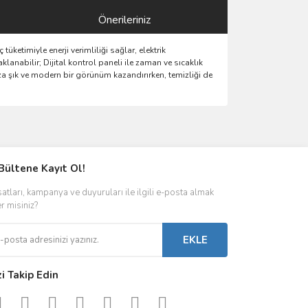
Önerileriniz
üketimiyle enerji verimliliği sağlar, elektrik
lanabilir; Dijital kontrol paneli ile zaman ve sıcaklık
ıza şık ve modern bir görünüm kazandırırken, temizliği de
ımıza iletebilirsiniz.
Bültene Kayıt Ol!
satları, kampanya ve duyuruları ile ilgili e-posta almak
er misiniz?
EKLE
zi Takip Edin