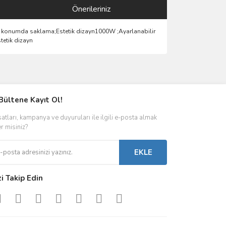
Önerileriniz
ikey konumda saklama;Estetik dizayn1000W ;Ayarlanabilir
tetik dizayn
ımıza iletebilirsiniz.
Bültene Kayıt Ol!
satları, kampanya ve duyuruları ile ilgili e-posta almak
er misiniz?
EKLE
zi Takip Edin