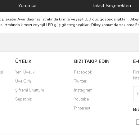
Yorumlar
Taksit Seçenekleri
az plakalar;Ayar düğmesi etrafında kırmızı ve yeşil LED güç gösterge ışıkları ;D
si etrafında kırmızı ve yeşil LED güç gösterge ışıkları ;Dikey konumda saklama;Es
ve diğer konularda yetersiz gördüğünüz noktaları öneri formunu kullanarak taraf
Bu ürüne ilk yorumu siz yapın!
ÜYELİK
BİZİ TAKİP EDİN
E-
r.
Yorum Yaz
si
Yeni Üyelik
Facebook
Fır
ist
Üye Girişi
Twitter
Şifremi Unuttum
Instagram
Sepetiniz
Youtube
Pinterest
Bi
Gönder