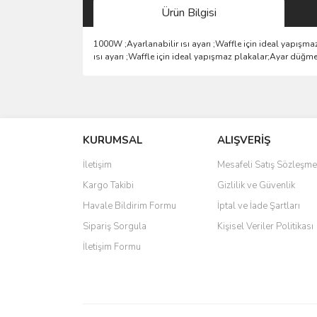
Ürün Bilgisi
1000W ;Ayarlanabilir ısı ayarı ;Waffle için ideal yapışm
ısı ayarı ;Waffle için ideal yapışmaz plakalar;Ayar düğme
Bu ürünün fiyat bilgisi, resim, ürün açıklamalarında 
Görüş ve önerileriniz için teşekkür ederiz.
KURUMSAL
ALIŞVERİŞ
Ürün resmi kalitesiz, bozuk veya görüntülenemiyo
Ürün açıklamasında eksik bilgiler bulunuyor.
İletişim
Mesafeli Satış Sözleşme
Ürün bilgilerinde hatalar bulunuyor.
Kargo Takibi
Gizlilik ve Güvenlik
Ürün fiyatı diğer sitelerden daha pahalı.
Havale Bildirim Formu
İptal ve İade Şartları
Bu ürüne benzer farklı alternatifler olmalı.
Sipariş Sorgula
Kişisel Veriler Politikası
İletişim Formu