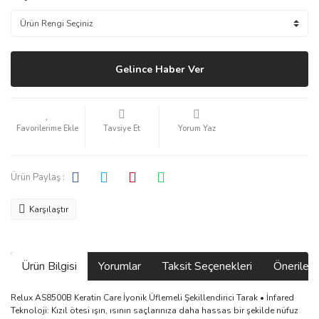
Gelince Haber Ver
Tavsiye Et
Yorum Yaz
Ürün Paylaş :
Karşılaştır
Ürün Bilgisi
Yorumlar
Taksit Seçenekleri
Önerilerin
Relux AS8500B Keratin Care İyonik Üflemeli Şekillendirici Tarak • İnfared
Teknoloji: Kızıl ötesi ışın, ısının saçlarınıza daha hassas bir şekilde nüfuz