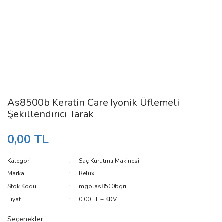
As8500b Keratin Care Iyonik Üflemeli
Şekillendirici Tarak
0,00 TL
Kategori
Saç Kurutma Makinesi
Marka
Relux
Stok Kodu
mgolas8500bgri
Fiyat
0,00 TL + KDV
Seçenekler