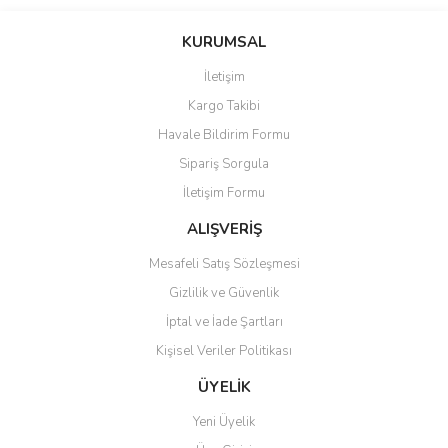
Bu ürünün fiyat bilgisi, resim, ürün açıklamalarında ve diğer
konularda yetersiz gördüğünüz noktaları öneri formunu kullanarak
Bu ürüne ilk yorumu siz yapın!
KURUMSAL
tarafımıza iletebilirsiniz.
Görüş ve önerileriniz için teşekkür ederiz.
İletişim
Yorum Yaz
Kargo Takibi
Ürün resmi kalitesiz, bozuk veya görüntülenemiyor.
Havale Bildirim Formu
Ürün açıklamasında eksik bilgiler bulunuyor.
Sipariş Sorgula
Ürün bilgilerinde hatalar bulunuyor.
İletişim Formu
Ürün fiyatı diğer sitelerden daha pahalı.
Bu ürüne benzer farklı alternatifler olmalı.
ALIŞVERİŞ
Mesafeli Satış Sözleşmesi
Gizlilik ve Güvenlik
İptal ve İade Şartları
Kişisel Veriler Politikası
Gönder
ÜYELİK
Yeni Üyelik