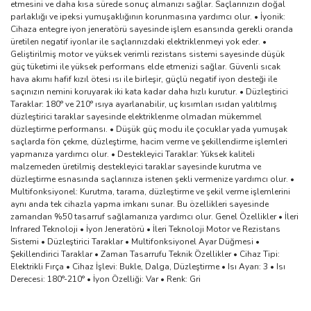
etmesini ve daha kısa sürede sonuç almanızı sağlar. Saçlarınızın doğal
parlaklığı ve ipeksi yumuşaklığının korunmasına yardımcı olur. • İyonik:
Cihaza entegre iyon jeneratörü sayesinde işlem esansında gerekli oranda
üretilen negatif iyonlar ile saçlarınızdaki elektriklenmeyi yok eder. •
Geliştirilmiş motor ve yüksek verimli rezistans sistemi sayesinde düşük
güç tüketimi ile yüksek performans elde etmenizi sağlar. Güvenli sıcak
hava akımı hafif kızıl ötesi ısı ile birleşir, güçlü negatif iyon desteği ile
saçınızın nemini koruyarak iki kata kadar daha hızlı kurutur. • Düzleştirici
Taraklar: 180° ve 210° ısıya ayarlanabilir, uç kısımları ısıdan yalıtılmış
düzleştirici taraklar sayesinde elektriklenme olmadan mükemmel
düzleştirme performansı. • Düşük güç modu ile çocuklar yada yumuşak
saçlarda fön çekme, düzleştirme, hacim verme ve şekillendirme işlemleri
yapmanıza yardımcı olur. • Destekleyici Taraklar: Yüksek kaliteli
malzemeden üretilmiş destekleyici taraklar sayesinde kurutma ve
düzleştirme esnasında saçlarınıza istenen şekli vermenize yardımcı olur. •
Multifonksiyonel: Kurutma, tarama, düzleştirme ve şekil verme işlemlerini
aynı anda tek cihazla yapma imkanı sunar. Bu özellikleri sayesinde
zamandan %50 tasarruf sağlamanıza yardımcı olur. Genel Özellikler • İleri
Infrared Teknoloji • İyon Jeneratörü • İleri Teknoloji Motor ve Rezistans
Sistemi • Düzleştirici Taraklar • Multifonksiyonel Ayar Düğmesi •
Şekillendirici Taraklar • Zaman Tasarrufu Teknik Özellikler • Cihaz Tipi:
Elektrikli Fırça • Cihaz İşlevi: Bukle, Dalga, Düzleştirme • Isı Ayarı: 3 • Isı
Derecesi: 180°-210° • İyon Özelliği: Var • Renk: Gri