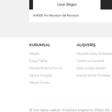
Ürün Bilgisi
Ar9005 Pro Mürdüm Set Mürdüm
Bu ürünün fiyat bilgisi, resim, ürün açıklamalarında 
Görüş ve önerileriniz için teşekkür ederiz.
KURUMSAL
ALIŞVERİŞ
Ürün resmi kalitesiz, bozuk veya görüntülenemiyo
Ürün açıklamasında eksik bilgiler bulunuyor.
İletişim
Mesafeli Satış Sözleşme
Ürün bilgilerinde hatalar bulunuyor.
Kargo Takibi
Gizlilik ve Güvenlik
Ürün fiyatı diğer sitelerden daha pahalı.
Havale Bildirim Formu
İptal ve İade Şartları
Bu ürüne benzer farklı alternatifler olmalı.
Sipariş Sorgula
Kişisel Veriler Politikası
İletişim Formu
© Tüm hakları saklıdır. Kredi kartı bilgileriniz 256bit SSL 