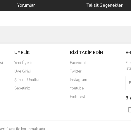
Yorumlar
Taksit Seçenekleri
ve diğer konularda yetersiz gördüğünüz noktaları öneri formunu kullanarak taraf
Bu ürüne ilk yorumu siz yapın!
ÜYELİK
BİZİ TAKİP EDİN
E-
r.
Yorum Yaz
si
Yeni Üyelik
Facebook
Fır
ist
Üye Girişi
Twitter
Şifremi Unuttum
Instagram
Sepetiniz
Youtube
Pinterest
Bi
Gönder
sertifikası ile korunmaktadır.