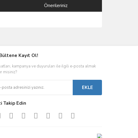
Önerileriniz
ımıza iletebilirsiniz.
Bültene Kayıt Ol!
satları, kampanya ve duyuruları ile ilgili e-posta almak
er misiniz?
EKLE
zi Takip Edin