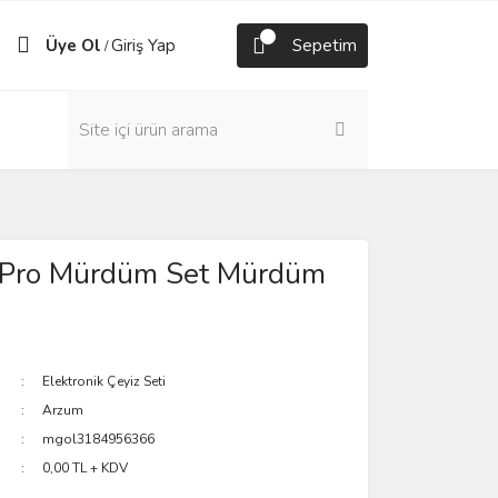
Üye Ol
Giriş Yap
Sepetim
/
Pro Mürdüm Set Mürdüm
Elektronik Çeyiz Seti
Arzum
mgol3184956366
0,00 TL + KDV