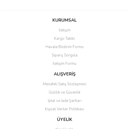
Bu ürünün fiyat bilgisi, resim, ürün açıklamalarında ve diğer
konularda yetersiz gördüğünüz noktaları öneri formunu kullanarak
Bu ürüne ilk yorumu siz yapın!
KURUMSAL
tarafımıza iletebilirsiniz.
Görüş ve önerileriniz için teşekkür ederiz.
İletişim
Yorum Yaz
Kargo Takibi
Ürün resmi kalitesiz, bozuk veya görüntülenemiyor.
Havale Bildirim Formu
Ürün açıklamasında eksik bilgiler bulunuyor.
Sipariş Sorgula
Ürün bilgilerinde hatalar bulunuyor.
İletişim Formu
Ürün fiyatı diğer sitelerden daha pahalı.
Bu ürüne benzer farklı alternatifler olmalı.
ALIŞVERİŞ
Mesafeli Satış Sözleşmesi
Gizlilik ve Güvenlik
İptal ve İade Şartları
Kişisel Veriler Politikası
Gönder
ÜYELİK