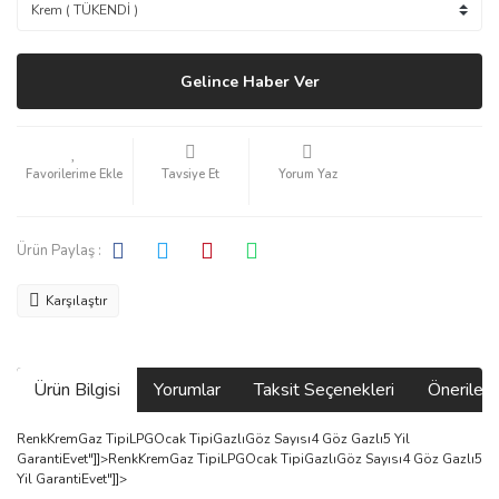
Gelince Haber Ver
Tavsiye Et
Yorum Yaz
Ürün Paylaş :
Karşılaştır
Ürün Bilgisi
Yorumlar
Taksit Seçenekleri
Önerilerin
RenkKremGaz TipiLPGOcak TipiGazlıGöz Sayısı4 Göz Gazlı5 Yil
GarantiEvet"]]>RenkKremGaz TipiLPGOcak TipiGazlıGöz Sayısı4 Göz Gazlı5
Yil GarantiEvet"]]>