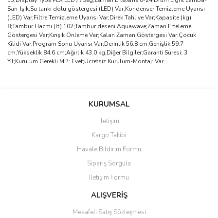
15;Display Type PLX LED / 7Seg;Zaman Erteleme 0-24;Drum Light Lamba-
Sarı-Işık;Su tankı dolu göstergesi (LED) Var;Kondenser Temizleme Uyarısı
(LED) Var;Filtre Temizleme Uyarısı Var;Direk Tahliye Var;Kapasite (kg)
8;Tambur Hacmi (lt) 102;Tambur deseni Aquawave;Zaman Erteleme
Göstergesi Var;Kırışık Önleme Var;Kalan Zaman Göstergesi Var;Çocuk
Kilidi Var;Program Sonu Uyarısı Var;Derinlik 56.8 cm;Genişlik 59.7
cm;Yükseklik 84.6 cm;Ağırlık 43.0 kg;Diğer Bilgiler;Garanti Süresi: 3
Yıl;Kurulum Gerekli Mi?: Evet;Ücretsiz Kurulum-Montaj: Var
Bu ürünün fiyat bilgisi, resim, ürün açıklamalarında ve diğer
konularda yetersiz gördüğünüz noktaları öneri formunu kullanarak
Bu ürüne ilk yorumu siz yapın!
KURUMSAL
tarafımıza iletebilirsiniz.
Görüş ve önerileriniz için teşekkür ederiz.
İletişim
Yorum Yaz
Kargo Takibi
Ürün resmi kalitesiz, bozuk veya görüntülenemiyor.
Havale Bildirim Formu
Ürün açıklamasında eksik bilgiler bulunuyor.
Sipariş Sorgula
Ürün bilgilerinde hatalar bulunuyor.
İletişim Formu
Ürün fiyatı diğer sitelerden daha pahalı.
Bu ürüne benzer farklı alternatifler olmalı.
ALIŞVERİŞ
Mesafeli Satış Sözleşmesi