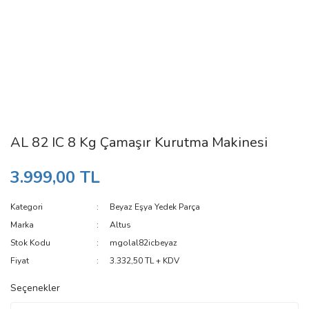
AL 82 IC 8 Kg Çamaşır Kurutma Makinesi
3.999,00 TL
Kategori
Beyaz Eşya Yedek Parça
Marka
Altus
Stok Kodu
mgolal82icbeyaz
Fiyat
3.332,50 TL + KDV
Seçenekler