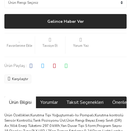
Gelince Haber Ver
Tavsiye Et
Yorum Yaz
Ürün Paylaş :
Karşılaştır
Ürün Bilgisi
Yorumlar
Taksit Seçenekleri
Önerilerin
Ürün Özellikleri;Kurutma Tipi Yoğuşturmalı-Isı Pompalı;Kurutma kontrolü
Sensör Kontrollü;Tank Pozisyonu Üst;Ürün Rengi Beyaz;Enerji Sınıfı (DR)
A+;Yıllık Enerji Tüketimi 297.0 kWh;Yan Duvar Tipi S form;Program Sayısı