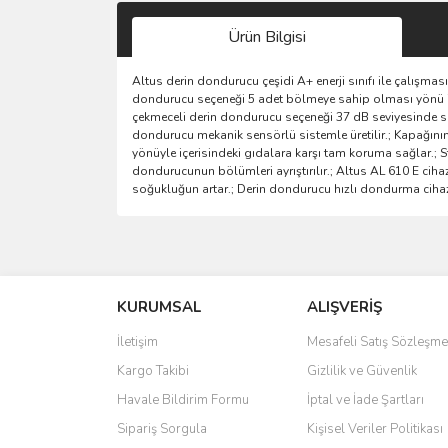
Ürün Bilgisi
Altus derin dondurucu çeşidi A+ enerji sınıfı ile çalışmas
dondurucu seçeneği 5 adet bölmeye sahip olması yönü ile
çekmeceli derin dondurucu seçeneği 37 dB seviyesinde ses
dondurucu mekanik sensörlü sistemle üretilir.; Kapağın
yönüyle içerisindeki gıdalara karşı tam koruma sağlar.; 
dondurucunun bölümleri ayrıştırılır.; Altus AL 610 E cihaz
soğukluğun artar.; Derin dondurucu hızlı dondurma cihazın
Bu ürünün fiyat bilgisi, resim, ürün açıklamalarında 
Görüş ve önerileriniz için teşekkür ederiz.
KURUMSAL
ALIŞVERİŞ
Ürün resmi kalitesiz, bozuk veya görüntülenemiyo
Ürün açıklamasında eksik bilgiler bulunuyor.
İletişim
Mesafeli Satış Sözleşme
Ürün bilgilerinde hatalar bulunuyor.
Kargo Takibi
Gizlilik ve Güvenlik
Ürün fiyatı diğer sitelerden daha pahalı.
Havale Bildirim Formu
İptal ve İade Şartları
Bu ürüne benzer farklı alternatifler olmalı.
Sipariş Sorgula
Kişisel Veriler Politikası