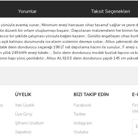
Yorumlar
Taksit Seçenekleri
ı yönüyle avantaj sunar.; Minimum enerji harcayan cihaz tasarruf sağlar ve çevre do
 düzenli bir ortam oluşturmayı başarır.; Depolanan malzemelerin her birinin fa
siz bir şekilde çalışması yönüyle beğeni kazanır.; Gürültü engelleyen cihaz konf
ın açık kalması durumunda ise alarm sistemini devreye sokar.; Altus çekmeceli 
Statik derin dondurucu seçeneği 196 LT net depolama hacmi ile sunulur.; F enerji
ı yıllık 249 kWh enerji tüketir.; ; Solo derin dondurucu modeli buzluk tepsisi ve b
ın kapı yönü çevrilebilir.; Altus AL 610 E derin dondurucu çeşidi 145 cm yüksekli
ve diğer konularda yetersiz gördüğünüz noktaları öneri formunu kullanarak taraf
Bu ürüne ilk yorumu siz yapın!
ÜYELİK
BİZİ TAKİP EDİN
E-
r.
Yorum Yaz
si
Yeni Üyelik
Facebook
Fır
ist
Üye Girişi
Twitter
Şifremi Unuttum
Instagram
Sepetiniz
Youtube