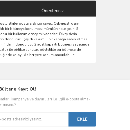
Önerileriniz
stu etkiler göstererek ilgi çeker.; Çekmeceli derin
rklı bir bölmeye konulması mümkün hale gelir.; 5
orlu bir kullanım deneyimi vadeder.; Dikey derin
derin dondurucu çeşidi vakumlu bir kapağa sahip olması
 sınıfı derin dondurucu 2 adet kapaklı bölmesi sayesinde
uzluk ile birlikte sunulur, böylelikle bu bölmelerde
ğinde kolaylıkla her yere konumlandırılabilir.;
ımıza iletebilirsiniz.
Bültene Kayıt Ol!
satları, kampanya ve duyuruları ile ilgili e-posta almak
er misiniz?
EKLE