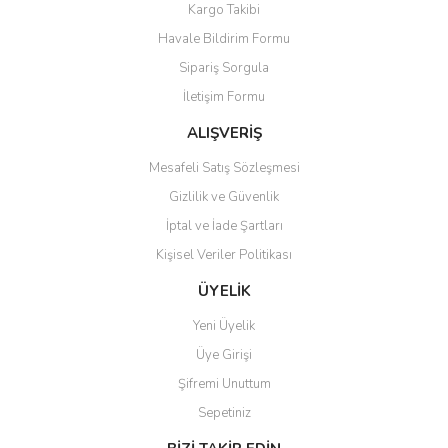
Kargo Takibi
Ürün resmi kalitesiz, bozuk veya görüntülenemiyor.
Havale Bildirim Formu
Ürün açıklamasında eksik bilgiler bulunuyor.
Sipariş Sorgula
Ürün bilgilerinde hatalar bulunuyor.
İletişim Formu
Ürün fiyatı diğer sitelerden daha pahalı.
Bu ürüne benzer farklı alternatifler olmalı.
ALIŞVERİŞ
Mesafeli Satış Sözleşmesi
Gizlilik ve Güvenlik
İptal ve İade Şartları
Kişisel Veriler Politikası
Gönder
ÜYELİK
Yeni Üyelik
Üye Girişi
Şifremi Unuttum
Sepetiniz