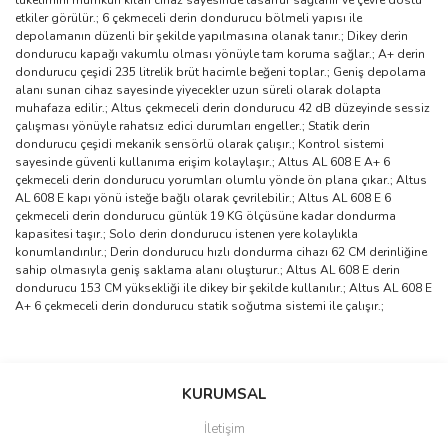
tüketimini mümkün kılan cihaz sayesinde tasarruf sağlanır ve çevre dostu
etkiler görülür.; 6 çekmeceli derin dondurucu bölmeli yapısı ile
depolamanın düzenli bir şekilde yapılmasına olanak tanır.; Dikey derin
dondurucu kapağı vakumlu olması yönüyle tam koruma sağlar.; A+ derin
dondurucu çeşidi 235 litrelik brüt hacimle beğeni toplar.; Geniş depolama
alanı sunan cihaz sayesinde yiyecekler uzun süreli olarak dolapta
muhafaza edilir.; Altus çekmeceli derin dondurucu 42 dB düzeyinde sessiz
çalışması yönüyle rahatsız edici durumları engeller.; Statik derin
dondurucu çeşidi mekanik sensörlü olarak çalışır.; Kontrol sistemi
sayesinde güvenli kullanıma erişim kolaylaşır.; Altus AL 608 E A+ 6
çekmeceli derin dondurucu yorumları olumlu yönde ön plana çıkar.; Altus
AL 608 E kapı yönü isteğe bağlı olarak çevrilebilir.; Altus AL 608 E 6
çekmeceli derin dondurucu günlük 19 KG ölçüsüne kadar dondurma
kapasitesi taşır.; Solo derin dondurucu istenen yere kolaylıkla
konumlandırılır.; Derin dondurucu hızlı dondurma cihazı 62 CM derinliğine
sahip olmasıyla geniş saklama alanı oluşturur.; Altus AL 608 E derin
dondurucu 153 CM yüksekliği ile dikey bir şekilde kullanılır.; Altus AL 608 E
A+ 6 çekmeceli derin dondurucu statik soğutma sistemi ile çalışır.;
Bu ürünün fiyat bilgisi, resim, ürün açıklamalarında ve diğer
konularda yetersiz gördüğünüz noktaları öneri formunu kullanarak
Bu ürüne ilk yorumu siz yapın!
KURUMSAL
tarafımıza iletebilirsiniz.
Görüş ve önerileriniz için teşekkür ederiz.
İletişim
Yorum Yaz