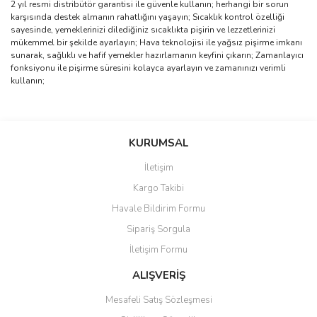
2 yıl resmi distribütör garantisi ile güvenle kullanın; herhangi bir sorun
karşısında destek almanın rahatlığını yaşayın; Sıcaklık kontrol özelliği
sayesinde, yemeklerinizi dilediğiniz sıcaklıkta pişirin ve lezzetlerinizi
mükemmel bir şekilde ayarlayın; Hava teknolojisi ile yağsız pişirme imkanı
sunarak, sağlıklı ve hafif yemekler hazırlamanın keyfini çıkarın; Zamanlayıcı
fonksiyonu ile pişirme süresini kolayca ayarlayın ve zamanınızı verimli
kullanın;
Bu ürünün fiyat bilgisi, resim, ürün açıklamalarında ve diğer
konularda yetersiz gördüğünüz noktaları öneri formunu kullanarak
Bu ürüne ilk yorumu siz yapın!
KURUMSAL
tarafımıza iletebilirsiniz.
Görüş ve önerileriniz için teşekkür ederiz.
İletişim
Yorum Yaz
Kargo Takibi
Ürün resmi kalitesiz, bozuk veya görüntülenemiyor.
Havale Bildirim Formu
Ürün açıklamasında eksik bilgiler bulunuyor.
Sipariş Sorgula
Ürün bilgilerinde hatalar bulunuyor.
İletişim Formu
Ürün fiyatı diğer sitelerden daha pahalı.
Bu ürüne benzer farklı alternatifler olmalı.
ALIŞVERİŞ
Mesafeli Satış Sözleşmesi