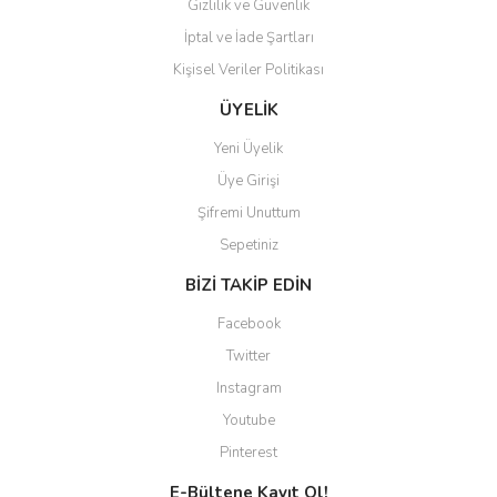
Gizlilik ve Güvenlik
İptal ve İade Şartları
Kişisel Veriler Politikası
Gönder
ÜYELİK
Yeni Üyelik
Üye Girişi
Şifremi Unuttum
Sepetiniz
BİZİ TAKİP EDİN
Facebook
Twitter
Instagram
Youtube
Pinterest
E-Bültene Kayıt Ol!